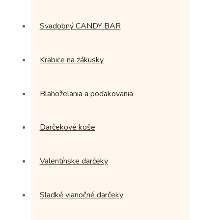
Svadobný CANDY BAR
Krabice na zákusky
Blahoželania a poďakovania
Darčekové koše
Valentínske darčeky
Sladké vianočné darčeky