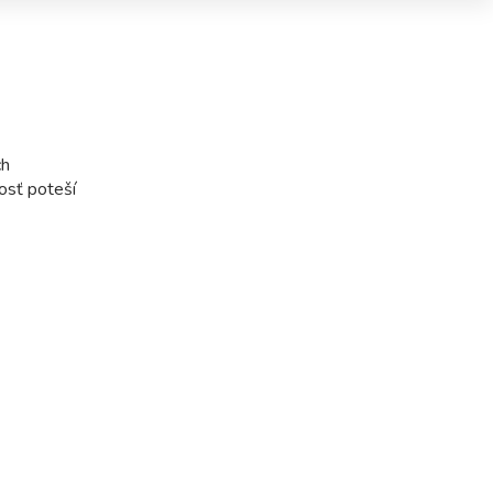
ch
osť poteší