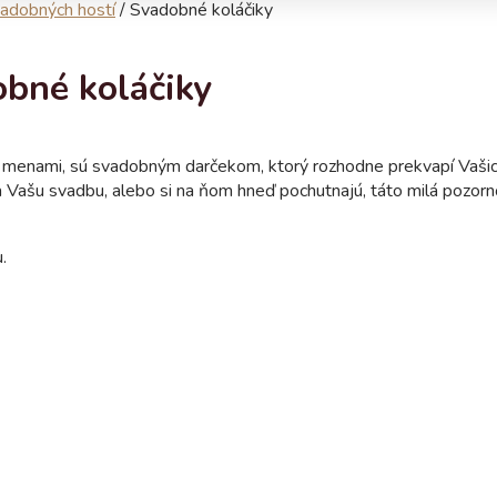
adobných hostí
/
Svadobné koláčiky
bné koláčiky
i menami, sú svadobným darčekom, ktorý rozhodne prekvapí Vaši
na Vašu svadbu, alebo si na ňom hneď pochutnajú, táto milá pozorn
.