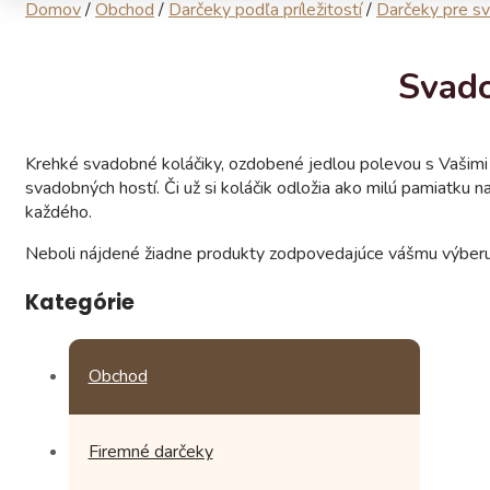
Domov
/
Obchod
/
Darčeky podľa príležitostí
/
Darčeky pre sv
Svado
Krehké svadobné koláčiky, ozdobené jedlou polevou s Vašim
svadobných hostí. Či už si koláčik odložia ako milú pamiatku 
každého.
Neboli nájdené žiadne produkty zodpovedajúce vášmu výberu
Kategórie
Obchod
Firemné darčeky