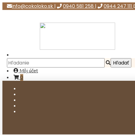
info@cokoloko.sk
|
0940 581 258
|
0944 247 111
Môj účet
0