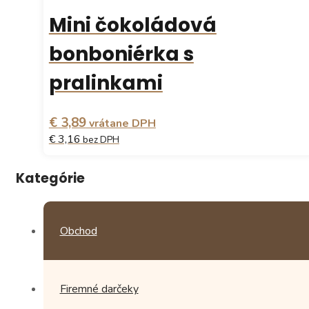
viacero
Mini čokoládová
variantov.
Možnosti
bonboniérka s
si
môžete
pralinkami
vybrať
na
stránke
€ 3,89
vrátane DPH
produktu.
€ 3,16
bez DPH
Tento
Kategórie
produkt
má
viacero
variantov.
Obchod
Možnosti
si
môžete
vybrať
Firemné darčeky
na