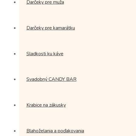
Darčeky pre muža
Darčeky pre kamarátku
Sladkosti ku káve
Svadobný CANDY BAR
Krabice na zákusky
Blahoželania a poďakovania