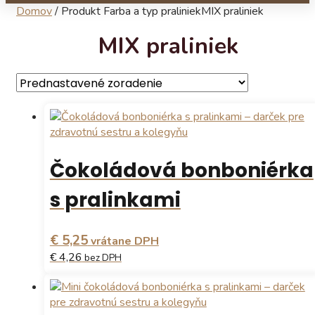
Domov
/
Produkt Farba a typ praliniek
MIX praliniek
MIX praliniek
Čokoládová bonboniérka
s pralinkami
€ 5,25
vrátane DPH
€ 4,26
bez DPH
Tento
produkt
má