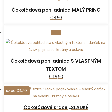
Čokoládová pohľadnica MALÝ PRINC
€ 8,50
Zľava!
Čokoládová pohľadnica S VLASTNÝM
TEXTOM
€ 19,90
Tento
už od €3,70
produkt
má
Čokoládové srdce „SLADKÉ
viacero