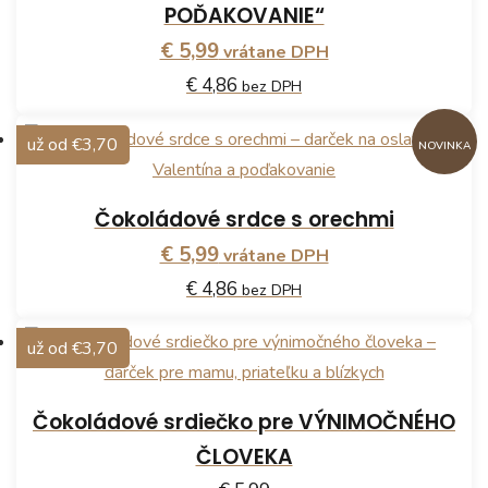
variantov.
POĎAKOVANIE“
Možnosti
€ 5,99
vrátane DPH
si
€ 4,86
bez DPH
môžete
vybrať
už od €3,70
NOVINKA
na
stránke
Čokoládové srdce s orechmi
produktu.
€ 5,99
vrátane DPH
€ 4,86
bez DPH
už od €3,70
Čokoládové srdiečko pre VÝNIMOČNÉHO
ČLOVEKA