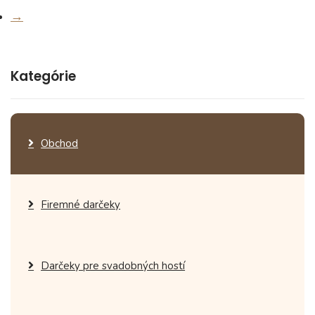
→
Kategórie
Obchod
Firemné darčeky
Darčeky pre svadobných hostí