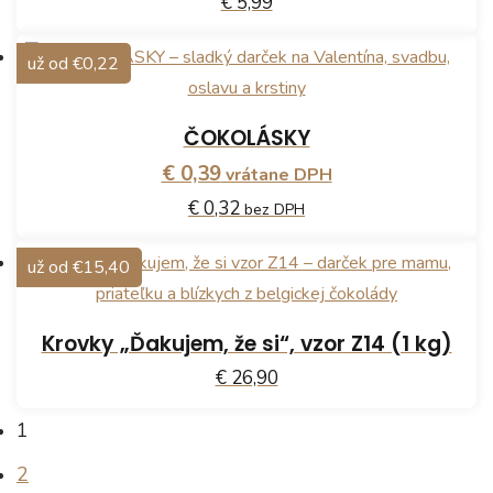
€ 5,99
už od €0,22
ČOKOLÁSKY
€ 0,39
vrátane DPH
€ 0,32
bez DPH
už od €15,40
Krovky „Ďakujem, že si“, vzor Z14 (1 kg)
€ 26,90
1
2