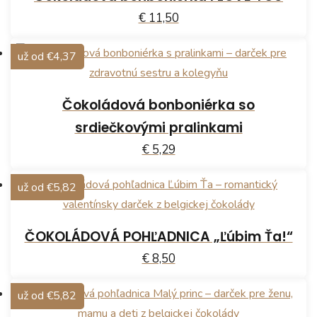
€ 11,50
už od €4,37
Čokoládová bonboniérka so
srdiečkovými pralinkami
€ 5,29
už od €5,82
ČOKOLÁDOVÁ POHĽADNICA „Ľúbim Ťa!“
€ 8,50
už od €5,82