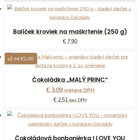
Balíček kroviek na maškrtenie (250 g)
€ 7,90
už od €2,00
Čokoládka „MALÝ PRINC“
€ 3,09
vrátane DPH
€ 2,51
bez DPH
Čokoládová bonboniérka I LOVE YOU