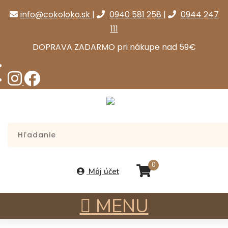
info@cokoloko.sk
|
0940 581 258
|
0944 247
111
DOPRAVA ZADARMO pri nákupe nad 59€
0
Môj účet
MENU