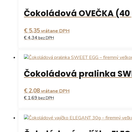
produktu.
má
Čokoládová OVEČKA (40 
viacero
variantov.
Možnosti
€ 5,35
si
vrátane DPH
môžete
€ 4,34
bez DPH
vybrať
na
stránke
produktu.
Čokoládová pralinka SWE
€ 2,08
vrátane DPH
€ 1,69
bez DPH