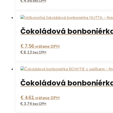
€ 4,98
bez DPH
Čokoládová bonboniérk
€ 7,56
vrátane DPH
€ 6,13
bez DPH
Čokoládová bonboniérka
€ 4,61
vrátane DPH
€ 3,74
bez DPH