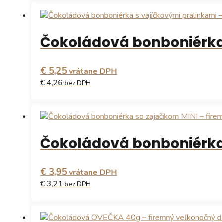
Čokoládová bonboniérka
€ 5,25
vrátane DPH
€ 4,26
bez DPH
Tento
produkt
má
Čokoládová bonboniérka
viacero
variantov.
Možnosti
€ 3,95
si
vrátane DPH
môžete
€ 3,21
bez DPH
vybrať
na
Tento
stránke
produkt