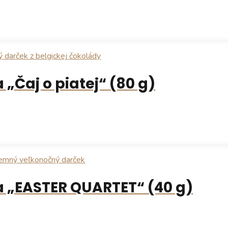
Čaj o piatej“ (80 g)
 „EASTER QUARTET“ (40 g)