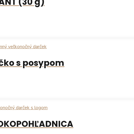
ANT (30 g)
íčko s posypom
ČOKOPOHĽADNICA