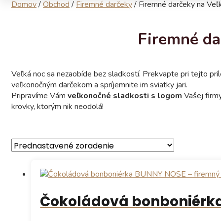
Domov
/
Obchod
/
Firemné darčeky
/
Firemné darčeky na Veľ
Firemné da
Veľká noc sa nezaobíde bez sladkostí. Prekvapte pri tejto pr
veľkonočným darčekom a spríjemnite im sviatky jari.
Pripravíme Vám
veľkonočné sladkosti s logom
Vašej firmy
krovky, ktorým nik neodolá!
Čokoládová bonboniérk