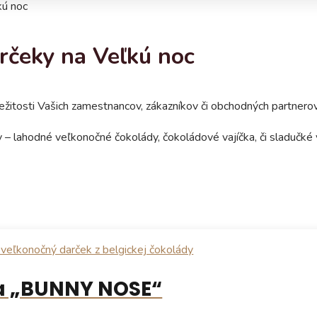
kú noc
rčeky na Veľkú noc
íležitosti Vašich zamestnancov, zákazníkov či obchodných partner
 – lahodné veľkonočné čokolády, čokoládové vajíčka, či sladučké
a „BUNNY NOSE“