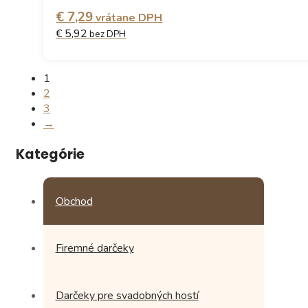
€ 7,29
vrátane DPH
€ 5,92
bez DPH
Tento
1
produkt
2
má
3
viacero
→
variantov.
Možnosti
Kategórie
si
môžete
vybrať
Obchod
na
stránke
produktu.
Firemné darčeky
Darčeky pre svadobných hostí