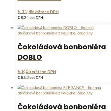
môžete
vybrať
€ 11,39
vrátane DPH
na
€ 9,24
bez DPH
stránke
produktu.
Tento
produkt
má
viacero
Čokoládová bonboniéra
variantov.
Možnosti
DOBLO
si
môžete
vybrať
€ 8,05
vrátane DPH
na
€ 6,53
bez DPH
stránke
produktu.
Tento
produkt
má
viacero
Čokoládová bonboniéra
variantov.