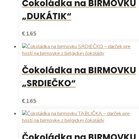
Čokoládka na BIRMOVKU
variantov.
Možnosti
„DUKÁTIK“
si
môžete
vybrať
€ 1,65
na
Tento
stránke
produkt
produktu.
má
viacero
Čokoládka na BIRMOVKU
variantov.
Možnosti
„SRDIEČKO“
si
môžete
vybrať
€ 1,65
na
Tento
stránke
produkt
produktu.
má
viacero
Čokoládka na BIRMOVKU
variantov.