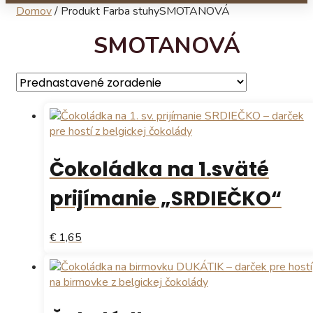
Domov
/
Produkt Farba stuhy
SMOTANOVÁ
SMOTANOVÁ
Čokoládka na 1.sväté
prijímanie „SRDIEČKO“
€ 1,65
Tento
produkt
má
viacero