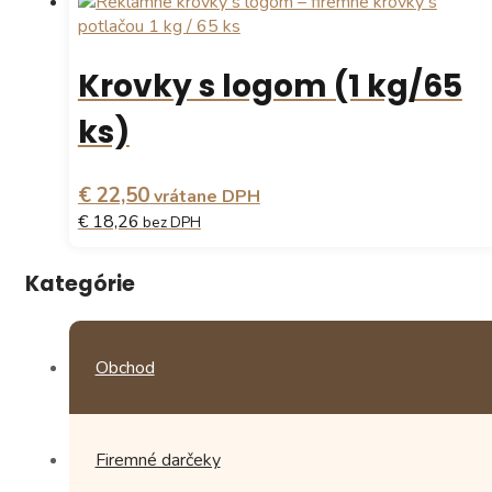
Krovky s logom (1 kg/65
ks)
€ 22,50
vrátane DPH
€ 18,26
bez DPH
Kategórie
Obchod
Firemné darčeky