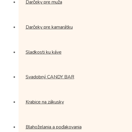
Darčeky pre muža
Darčeky pre kamarátku
Sladkosti ku káve
Svadobný CANDY BAR
Krabice na zákusky
Blahoželania a poďakovania