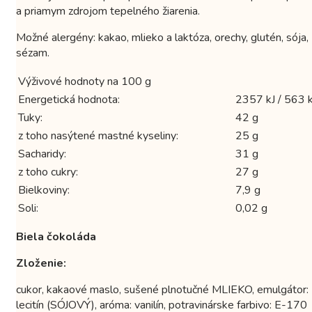
a priamym zdrojom tepelného žiarenia.
Možné alergény: kakao, mlieko a laktóza, orechy, glutén, sója,
sézam.
Výživové hodnoty na 100 g
Energetická hodnota:
2357 kJ / 563 k
Tuky:
42 g
z toho nasýtené mastné kyseliny:
25 g
Sacharidy:
31 g
z toho cukry:
27 g
Bielkoviny:
7,9 g
Soli:
0,02 g
Biela čokoláda
Zloženie:
cukor, kakaové maslo, sušené plnotučné MLIEKO, emulgátor:
lecitín (SÓJOVÝ), aróma: vanilín, potravinárske farbivo: E-170