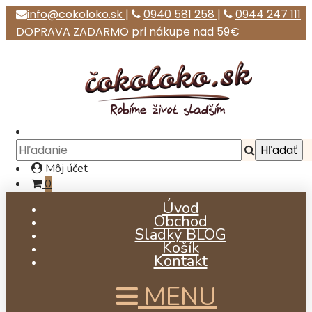
info@cokoloko.sk
|
0940 581 258
|
0944 247 111
DOPRAVA ZADARMO pri nákupe nad 59€
Môj účet
0
Úvod
Obchod
Sladký BLOG
Košík
Kontakt
MENU