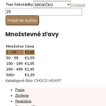
Tvar čokoládky
Vymazať
množstvo
Čokoládka
Pridať do košíka
na
stužkovú
Množstevné zľavy
Množstvo
Cena
1 - 49
€
1,65
50 - 99
€
1,59
100 - 199
€
1,55
200 - 499
€
1,45
500+
€
1,39
Katalógové číslo:
CHOCO HEART
Popis
Zloženie
Realizácie