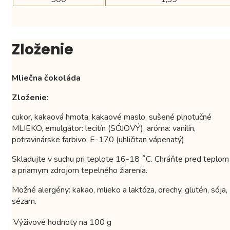
Zloženie
Mliečna čokoláda
Zloženie:
cukor, kakaová hmota, kakaové maslo, sušené plnotučné
MLIEKO, emulgátor: lecitín (SÓJOVÝ), aróma: vanilín,
potravinárske farbivo: E-170 (uhličitan vápenatý)
Skladujte v suchu pri teplote 16-18 ˚C. Chráňte pred teplom
a priamym zdrojom tepelného žiarenia.
Možné alergény: kakao, mlieko a laktóza, orechy, glutén, sója,
sézam.
Výživové hodnoty na 100 g