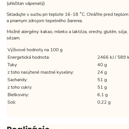
(uhličitan vápenatý)
Skladujte v suchu pri teplote 16-18 ˚C. Chráňte pred teplom
a priamym zdrojom tepelného žiarenia.
Možné alergény: kakao, mlieko a laktóza, orechy, glutén, sója,
sézam.
Výživové hodnoty na 100 g
Energetická hodnota:
2466 kJ / 589 k
Tuky:
40 g
z toho nasýtené mastné kyseliny:
24 g
Sacharidy:
51 g
z toho cukry:
51 g
Bielkoviny:
6,1 g
Soli:
0,22 g