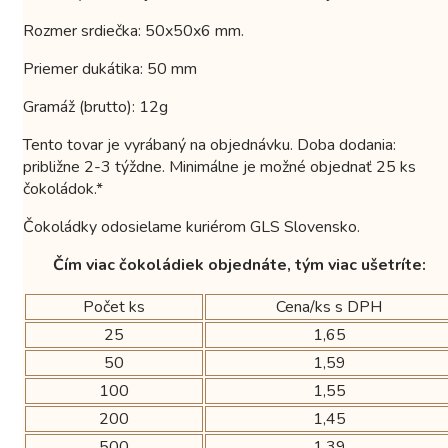
Rozmer srdiečka: 50x50x6 mm.
Priemer dukátika: 50 mm
Gramáž (brutto): 12g
Tento tovar je vyrábaný na objednávku. Doba dodania:
približne 2-3 týždne. Minimálne je možné objednať 25 ks
čokoládok.*
Čokoládky odosielame kuriérom GLS Slovensko.
Čím viac čokoládiek objednáte, tým viac ušetríte:
Počet ks
Cena/ks s DPH
25
1,65
50
1,59
100
1,55
200
1,45
500
1,39