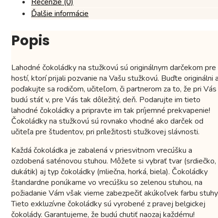
Recenzie (0)
Ďalšie informácie
Popis
Lahodné čokoládky na stužkovú sú originálnym darčekom pre
hostí, ktorí prijali pozvanie na Vašu stužkovú. Buďte originálni 
poďakujte sa rodičom, učiteľom, či partnerom za to, že pri Vás
budú stáť v, pre Vás tak dôležitý, deň. Podarujte im tieto
lahodné čokoládky a pripravte im tak príjemné prekvapenie!
Čokoládky na stužkovú sú rovnako vhodné ako darček od
učiteľa pre študentov, pri príležitosti stužkovej slávnosti.
Každá čokoládka je zabalená v priesvitnom vrecúšku a
ozdobená saténovou stuhou. Môžete si vybrať tvar (srdiečko,
dukátik) aj typ čokoládky (mliečna, horká, biela). Čokoládky
štandardne ponúkame vo vrecúšku so zelenou stuhou, na
požiadanie Vám však vieme zabezpečiť akúkoľvek farbu stuhy
Tieto exkluzívne čokoládky sú vyrobené z pravej belgickej
čokolády. Garantujeme, že budú chutiť naozaj každému!