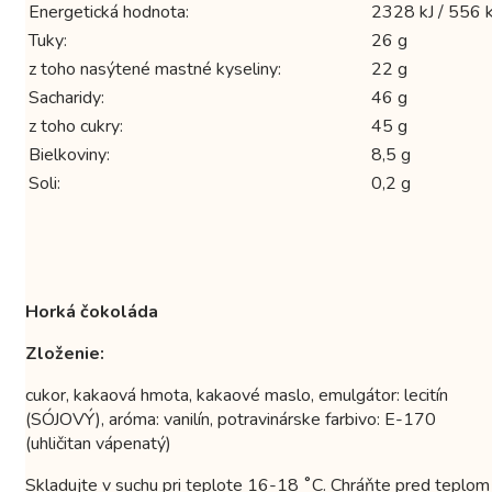
Energetická hodnota:
2328 kJ / 556 k
Tuky:
26 g
z toho nasýtené mastné kyseliny:
22 g
Sacharidy:
46 g
z toho cukry:
45 g
Bielkoviny:
8,5 g
Soli:
0,2 g
Horká čokoláda
Zloženie:
cukor, kakaová hmota, kakaové maslo, emulgátor: lecitín
(SÓJOVÝ), aróma: vanilín, potravinárske farbivo: E-170
(uhličitan vápenatý)
Skladujte v suchu pri teplote 16-18 ˚C. Chráňte pred teplom