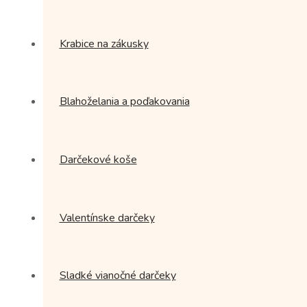
Krabice na zákusky
Blahoželania a poďakovania
Darčekové koše
Valentínske darčeky
Sladké vianočné darčeky