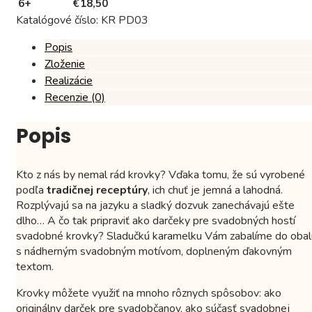
6+
€
18,50
Katalógové číslo:
KR PD03
Popis
Zloženie
Realizácie
Recenzie (0)
Popis
Kto z nás by nemal rád krovky? Vďaka tomu, že sú vyrobené
podľa
tradičnej receptúry
, ich chuť je jemná a lahodná.
Rozplývajú sa na jazyku a sladký dozvuk zanechávajú ešte
dlho… A čo tak pripraviť ako darčeky pre svadobných hostí
svadobné krovky? Sladučkú karamelku Vám zabalíme do obal
s nádherným svadobným motívom, doplneným ďakovným
textom.
Krovky môžete využiť na mnoho rôznych spôsobov: ako
originálny darček pre svadobčanov, ako súčasť svadobnej