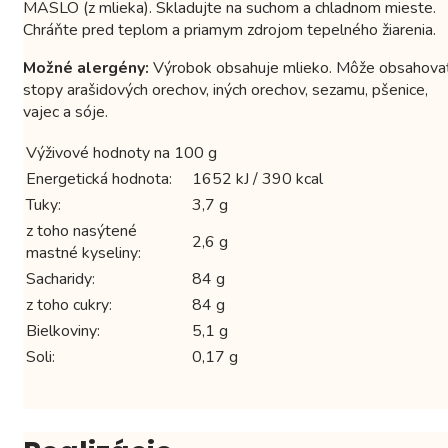
MASLO (z mlieka). Skladujte na suchom a chladnom mieste.
Chráňte pred teplom a priamym zdrojom tepelného žiarenia.
Možné alergény:
Výrobok obsahuje mlieko. Môže obsahova
stopy arašidových orechov, iných orechov, sezamu, pšenice,
vajec a sóje.
Výživové hodnoty na 100 g
Energetická hodnota:
1652 kJ / 390 kcal
Tuky:
3,7 g
z toho nasýtené
2,6 g
mastné kyseliny:
Sacharidy:
84 g
z toho cukry:
84 g
Bielkoviny:
5,1 g
Soli:
0,17 g