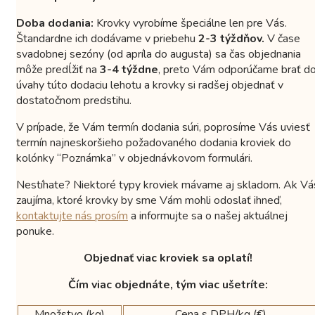
Doba dodania:
Krovky vyrobíme špeciálne len pre Vás.
Štandardne ich dodávame v priebehu
2-3 týždňov.
V čase
svadobnej sezóny (od apríla do augusta) sa čas objednania
môže predĺžiť na
3-4 týždne
, preto Vám odporúčame brať d
úvahy túto dodaciu lehotu a krovky si radšej objednať v
dostatočnom predstihu.
V prípade, že Vám termín dodania súri, poprosíme Vás uviesť
termín najneskoršieho požadovaného dodania kroviek do
kolónky “Poznámka” v objednávkovom formulári.
Nestíhate? Niektoré typy kroviek mávame aj skladom. Ak Vá
zaujíma, ktoré krovky by sme Vám mohli odoslať ihneď,
kontaktujte nás prosím
a informujte sa o našej aktuálnej
ponuke.
Objednať viac kroviek sa oplatí!
Čím viac objednáte, tým viac ušetríte:
Množstvo (kg)
Cena s DPH/kg (€)