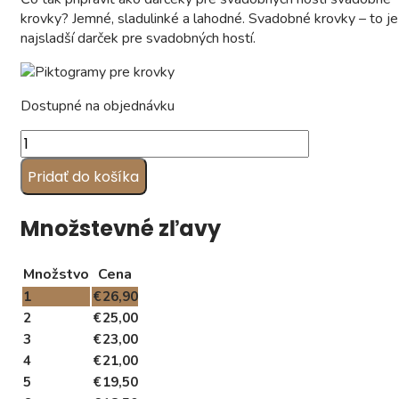
krovky? Jemné, sladulinké a lahodné. Svadobné krovky – to je
najsladší darček pre svadobných hostí.
Dostupné na objednávku
množstvo
Svadobné
Pridať do košíka
krovky,
vzor
PD3
Množstevné zľavy
(1
kg)
Množstvo
Cena
1
€
26,90
2
€
25,00
3
€
23,00
4
€
21,00
5
€
19,50