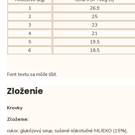
1
26,9
2
25
3
23
4
21
5
19,5
6
18,5
Font textu sa môže líšiť.
Zloženie
Krovky
Zloženie:
cukor, glukózový sirup, sušené nízkotučné MLIEKO (15%),