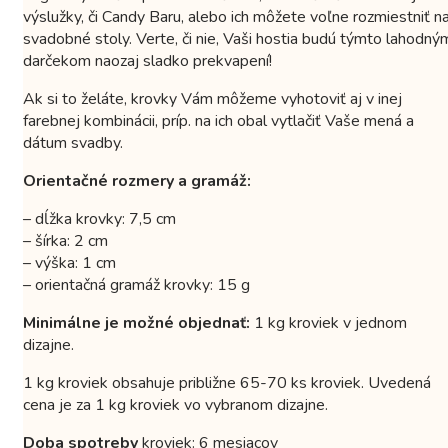
výslužky, či Candy Baru, alebo ich môžete voľne rozmiestniť n
svadobné stoly. Verte, či nie, Vaši hostia budú týmto lahodný
darčekom naozaj sladko prekvapení!
Ak si to želáte, krovky Vám môžeme vyhotoviť aj v inej
farebnej kombinácii, príp. na ich obal vytlačiť Vaše mená a
dátum svadby.
Orientačné rozmery a gramáž:
– dĺžka krovky: 7,5 cm
– šírka: 2 cm
– výška: 1 cm
– orientačná gramáž krovky: 15 g
Minimálne je možné objednať:
1 kg kroviek v jednom
dizajne.
1 kg kroviek obsahuje približne 65-70 ks kroviek. Uvedená
cena je za 1 kg kroviek vo vybranom dizajne.
Doba spotreby
kroviek: 6 mesiacov