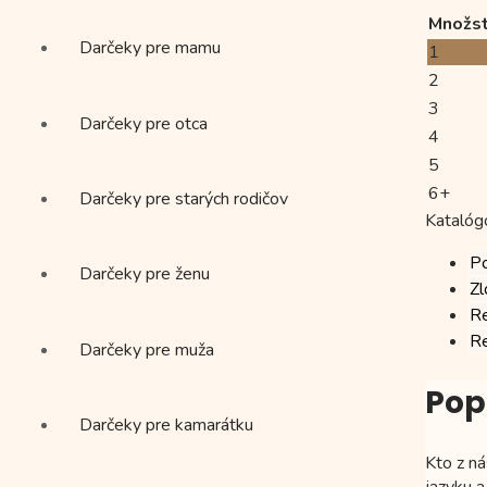
kg)
Množs
Darčeky pre mamu
1
2
3
Darčeky pre otca
4
5
6+
Darčeky pre starých rodičov
Katalóg
P
Darčeky pre ženu
Zl
Re
Re
Darčeky pre muža
Pop
Darčeky pre kamarátku
Kto z n
jazyku 