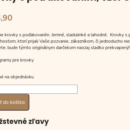
6,90
lne krovky s poďakovaním. Jemné, sladulinké a lahodné. Krovky
 hosťom, ktorí prijali Vaše pozvanie, zákazníkom, či jednoducho n
ete, bude týmto originálnym darčekom naozaj sladko prekvapený!
é na objednávku
vo
ť do košíka
aním,
stevné zľavy