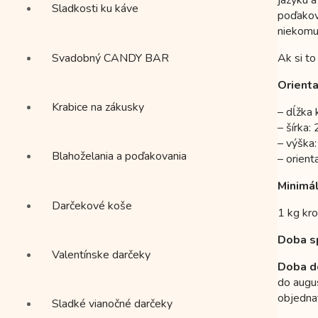
Sladkosti ku káve
poďakov
niekomu
Svadobný CANDY BAR
Ak si to
Orient
Krabice na zákusky
– dĺžka 
– šírka:
– výška
Blahoželania a poďakovania
– orien
Minimá
Darčekové koše
1 kg kro
Doba s
Valentínske darčeky
Doba d
do augu
objedna
Sladké vianočné darčeky