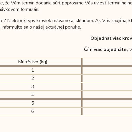
de, že Vám termín dodania súri, poprosíme Vás uviesť termín na
návkovom formulári.
te? Niektoré typy kroviek mávame aj skladom. Ak Vás zaujíma, 
 informujte sa o našej aktuálnej ponuke.
Objednať viac krov
Čím viac objednáte, t
Množstvo (kg)
1
2
3
4
5
6