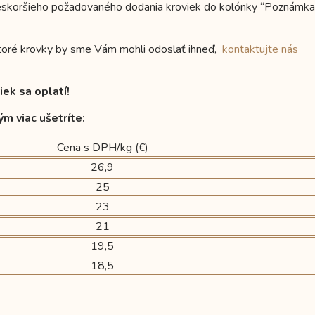
jneskoršieho požadovaného dodania kroviek do kolónky “Poznámka
ktoré krovky by sme Vám mohli odoslať ihneď,
kontaktujte nás
iek sa oplatí!
ým viac ušetríte:
Cena s DPH/kg (€)
26,9
25
23
21
19,5
18,5