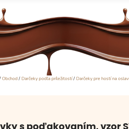
/
Obchod
/
Darčeky podľa príležitostí
/
Darčeky pre hostí na osla
vky s poďakovaním, vzor S