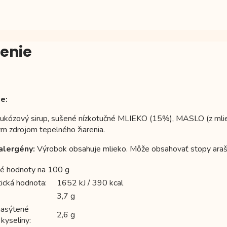
ženie
e:
glukózový sirup, sušené nízkotučné MLIEKO (15%), MASLO (z mli
ym zdrojom tepelného žiarenia.
alergény:
Výrobok obsahuje mlieko. Môže obsahovať stopy arašid
é hodnoty na 100 g
ická hodnota:
1652 kJ / 390 kcal
3,7 g
nasýtené
2,6 g
kyseliny: