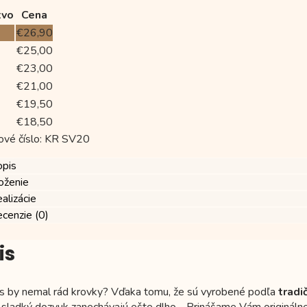
tvo
Cena
€
26,90
€
25,00
€
23,00
€
21,00
€
19,50
€
18,50
ové číslo:
KR SV20
opis
oženie
alizácie
cenzie (0)
is
ás by nemal rád krovky? Vďaka tomu, že sú vyrobené podľa
tradi
a sladký dozvuk zanechávajú ešte dlho… Prinášame Vám originálne