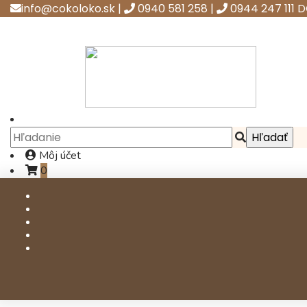
info@cokoloko.sk
|
0940 581 258
|
0944 247 111
D
Môj účet
0