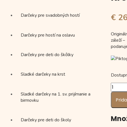
Darčeky pre svadobných hostí
€ 2
Originá
Darčeky pre hostí na oslavu
záleží –
podaruj
Darčeky pre deti do škôlky
Sladké darčeky na krst
Dostupn
množst
Krovky
Sladké darčeky na 1. sv. prijímanie a
s
Prida
birmovku
poďakov
vzor
SV20
Množ
Darčeky pre deti do školy
(1