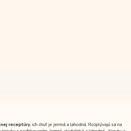
čnej receptúry
, ich chuť je jemná a lahodná. Rozplývajú sa na
 krovky s poďakovaním. Jemné, sladulinké a lahodné. Krovky s