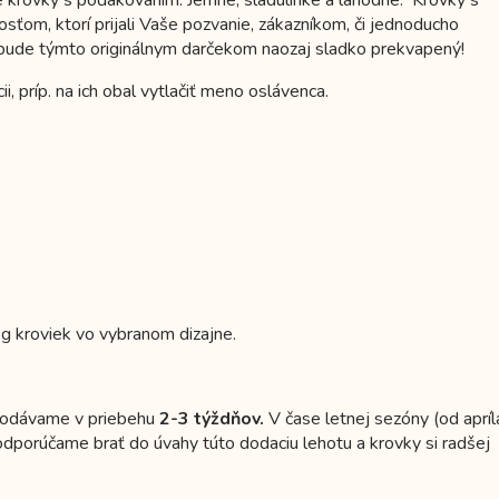
om, ktorí prijali Vaše pozvanie, zákazníkom, či jednoducho
 bude týmto originálnym darčekom naozaj sladko prekvapený!
, príp. na ich obal vytlačiť meno oslávenca.
kg kroviek vo vybranom dizajne.
 dodávame v priebehu
2-3 týždňov.
V čase letnej sezóny (od apríl
odporúčame brať do úvahy túto dodaciu lehotu a krovky si radšej