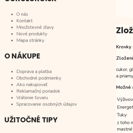
O nás
Kontakt
Množstevné zľavy
Zlo
Nové produkty
Mapa stránky
Krovky
O NÁKUPE
Zloženi
cukor, 
Doprava a platba
a priam
Obchodné podmienky
Ako nakupovať
Možné 
Reklamačný poriadok
Vrátenie tovaru
Výživov
Spracovanie osobných údajov
Energet
Tuky:
UŽITOČNÉ TIPY
z toho 
mastné 