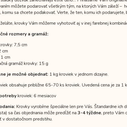
aním môžete podarovať všetkým tým, na ktorých Vám záleží – hosť
, komu sa chcete poďakovať. Verte, že ten, komu ich podarujete,
 želáte, krovky Vám môžeme vyhotoviť aj v inej farebnej kombinácii
ačné rozmery a gramáž:
krovky: 7,5 cm
 2 cm
: 1 cm
tačná gramáž krovky: 15 g
lne je možné objednať:
1 kg kroviek v jednom dizajne.
viek obsahuje približne 65-70 ks kroviek. Uvedená cena je za 1 
potreby
kroviek: 6 mesiacov
odania:
Krovky vyrobíme špeciálne len pre Vás. Štandardne ich
sta) sa čas objednania môže predĺžiť na
3-4 týždne
, preto Vám 
ť v dostatočnom predstihu.