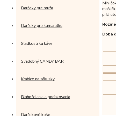
Mini čo
Darčeky pre muža
mašličk
príchuť
Rozmer
Darčeky pre kamarátku
Doba d
Sladkosti ku káve
Svadobný CANDY BAR
Krabice na zákusky
Blahoželania a poďakovania
Darčekové koše