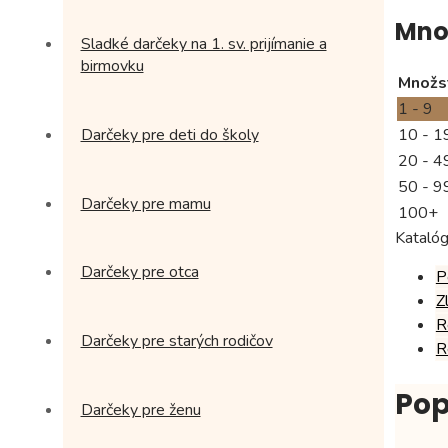
-
zlatá
Mno
Sladké darčeky na 1. sv. prijímanie a
birmovku
Množs
1 - 9
10 - 1
Darčeky pre deti do školy
20 - 4
50 - 9
Darčeky pre mamu
100+
Katalóg
Darčeky pre otca
P
Z
R
Darčeky pre starých rodičov
R
Pop
Darčeky pre ženu