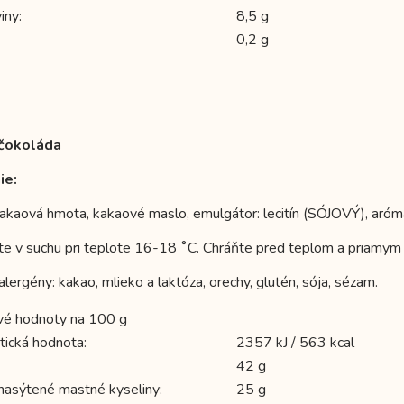
iny:
8,5 g
0,2 g
čokoláda
ie:
kakaová hmota, kakaové maslo, emulgátor: lecitín (SÓJOVÝ), aróma:
te v suchu pri teplote 16-18 ˚C. Chráňte pred teplom a priamym 
lergény: kakao, mlieko a laktóza, orechy, glutén, sója, sézam.
vé hodnoty na 100 g
tická hodnota:
2357 kJ / 563 kcal
42 g
 nasýtené mastné kyseliny:
25 g