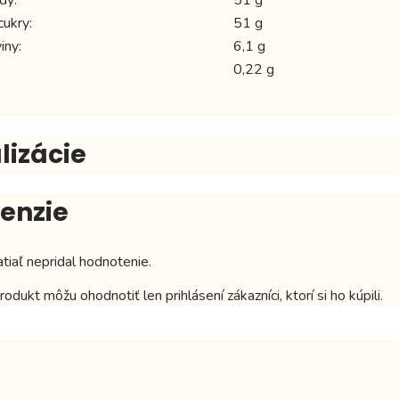
cukry:
51 g
iny:
6,1 g
0,22 g
lizácie
enzie
atiaľ nepridal hodnotenie.
odukt môžu ohodnotiť len prihlásení zákazníci, ktorí si ho kúpili.