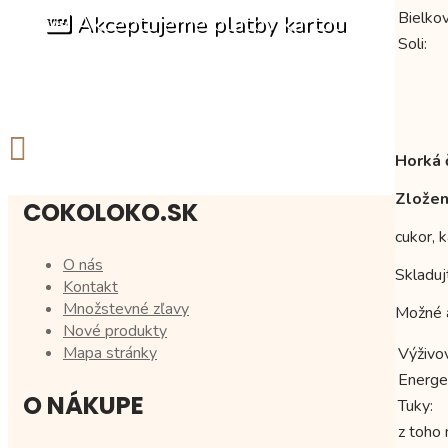
Bielkov
Akceptujeme platby kartou
Soli:
Horká 
Zložen
COKOLOKO.SK
cukor, 
O nás
Skladuj
Kontakt
Množstevné zľavy
Možné a
Nové produkty
Mapa stránky
Výživo
Energe
O NÁKUPE
Tuky:
z toho