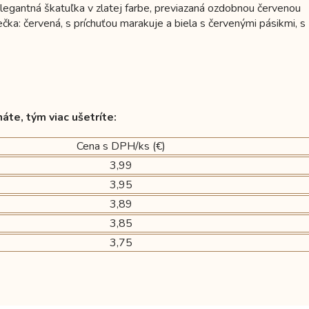
legantná škatuľka v zlatej farbe, previazaná ozdobnou červenou
čka: červená, s príchuťou marakuje a biela s červenými pásikmi, s
áte, tým viac ušetríte:
Cena s DPH/ks (€)
3,99
3,95
3,89
3,85
3,75