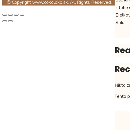
© Copyright www.cokoloko.sk. All Rights Reserved.
z toho 
Bielkov
Soli:
Rea
Rec
Nikto z
Tento pr