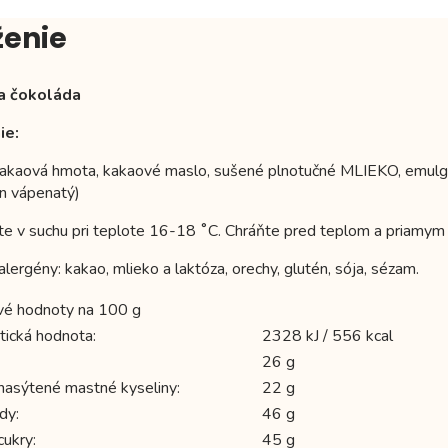
ženie
a čokoláda
ie:
kakaová hmota, kakaové maslo, sušené plnotučné MLIEKO, emulgáto
tan vápenatý)
te v suchu pri teplote 16-18 ˚C. Chráňte pred teplom a priamym 
lergény: kakao, mlieko a laktóza, orechy, glutén, sója, sézam.
vé hodnoty na 100 g
tická hodnota:
2328 kJ / 556 kcal
26 g
 nasýtené mastné kyseliny:
22 g
dy:
46 g
cukry:
45 g