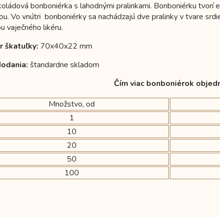
koládová bonboniérka s lahodnými pralinkami. Bonboniérku tvorí e
ou. Vo vnútri bonboniérky sa nachádzajú dve pralinky v tvare srdie
ou vaječného likéru.
 škatuľky:
70x40x22 mm
odania:
štandardne skladom
Čím viac bonboniérok objedn
Množstvo, od
1
10
20
50
100