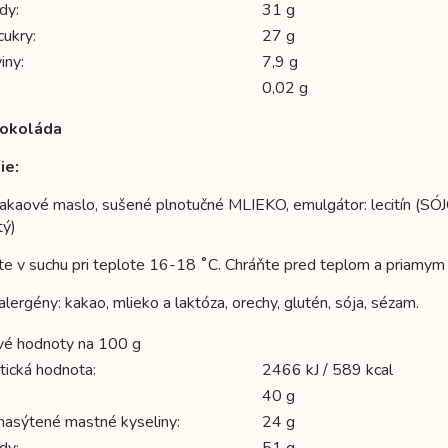
dy:
31 g
cukry:
27 g
iny:
7,9 g
0,02 g
čokoláda
ie:
kakaové maslo, sušené plnotučné MLIEKO, emulgátor: lecitín (SÓJOV
tý)
te v suchu pri teplote 16-18 ˚C. Chráňte pred teplom a priamym 
lergény: kakao, mlieko a laktóza, orechy, glutén, sója, sézam.
vé hodnoty na 100 g
tická hodnota:
2466 kJ / 589 kcal
40 g
 nasýtené mastné kyseliny:
24 g
dy:
51 g