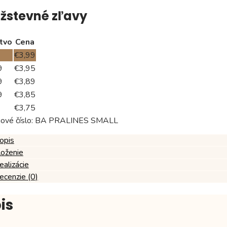
žstevné zľavy
tvo
Cena
€
3,99
9
€
3,95
9
€
3,89
9
€
3,85
€
3,75
ové číslo:
BA PRALINES SMALL
opis
loženie
ealizácie
ecenzie (0)
is