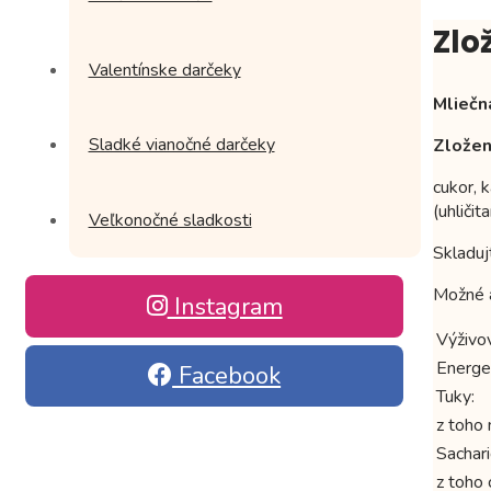
Zlo
Valentínske darčeky
Mliečn
Sladké vianočné darčeky
Zložen
cukor, 
(uhliči
Veľkonočné sladkosti
Skladuj
Možné a
Instagram
Výživo
Energe
Facebook
Tuky:
z toho
Sachari
z toho 