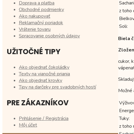
Sachari
Doprava a platba
Obchodné podmienky
z toho 
Ako nakupovať
Bielkov
Reklamačný poriadok
Soli:
Vrátenie tovaru
Spracovanie osobných údajov
Biela 
Zložen
UŽITOČNÉ TIPY
cukor, 
Ako objednať čokoládky
vápena
Texty na vianočné priania
Skladuj
Ako objednať krovky
Tipy na darčeky pre svadobných hostí
Možné a
PRE ZÁKAZNÍKOV
Výživo
Energe
Tuky:
Prihlásenie / Registrácia
Môj účet
z toho
Sachari