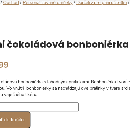
/
Obchod
/
Personalizované darčeky
/
Darčeky pre pani učiteľku
/
i čokoládová bonboniérka 
,99
koládová bonboniérka s lahodnými pralinkami. Bonboniérku tvorí e
ou. Vo vnútri bonboniérky sa nachádzajú dve pralinky v tvare srdie
ou vaječného likéru.
vo
dová
ať do košíka
érka