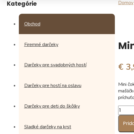
Domov
Kategórie
Obchod
Min
Firemné darčeky
€ 3
Darčeky pre svadobných hostí
Mini čo
Darčeky pre hostí na oslavu
mašličk
príchuť
Darčeky pre deti do škôlky
množst
Mini
čokolá
Prid
Sladké darčeky na krst
bonboni