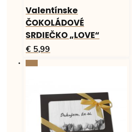
Valentínske
ČOKOLÁDOVÉ
SRDIEČKO „LOVE“
€ 5,99
Tento
Zľava!
produkt
má
viacero
variantov.
Možnosti
si
môžete
vybrať
na
stránke