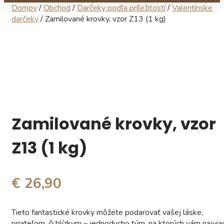
Domov
/
Obchod
/
Darčeky podľa príležitostí
/
Valentínske
darčeky
/ Zamilované krovky, vzor Z13 (1 kg)
Zamilované krovky, vzor
Z13 (1 kg)
€ 26,90
Tieto fantastické krovky môžete podarovať vašej láske,
priateľom, či blízkym – jednoducho tým, na ktorých vám najvia