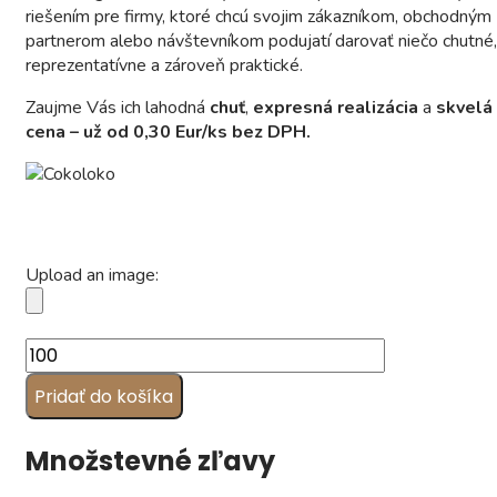
riešením pre firmy, ktoré chcú svojim zákazníkom, obchodným
partnerom alebo návštevníkom podujatí darovať niečo chutné,
reprezentatívne a zároveň praktické.
Zaujme Vás ich lahodná
chuť
,
expresná realizácia
a
skvelá
cena – už od 0,30 Eur/ks bez DPH.
Upload an image:
množstvo
Čokoláda
Pridať do košíka
s
logom
"ALMA"
Množstevné zľavy
(5
g)