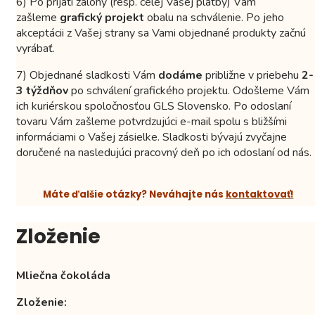
6) Po prijatí zálohy (resp. celej Vašej platby) Vám
zašleme
grafický projekt
obalu na schválenie. Po jeho
akceptácii z Vašej strany sa Vami objednané produkty začnú
vyrábať.
7) Objednané sladkosti Vám
dodáme
približne v priebehu
2-
3 týždňov
po schválení grafického projektu. Odošleme Vám
ich kuriérskou spoločnosťou GLS Slovensko. Po odoslaní
tovaru Vám zašleme potvrdzujúci e-mail spolu s bližšími
informáciami o Vašej zásielke. Sladkosti bývajú zvyčajne
doručené na nasledujúci pracovný deň po ich odoslaní od nás.
Máte ďalšie otázky? Neváhajte nás
kontaktovať!
Zloženie
Mliečna čokoláda
Zloženie: