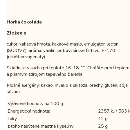
Horká čokoláda
Zloženie:
cukor, kakaová hmota, kakaové maslo, emulgátor: lecitín
(SÓJOVÝ), aróma: vanilín, potravinárske farbivo: E-170
(uhličitan vápenatý)
Skladujte v suchu pri teplote 16-18 ˚C. Chráňte pred teplom
a priamym zdrojom tepelného žiarenia.
Možné alergény: kakao, mlieko a laktóza, orechy, glutén, sója,
sézam.
Výživové hodnoty na 100 g
Energetická hodnota:
2357 kJ / 563 k
Tuky:
42 g
z toho nasýtené mastné kyseliny:
25 g