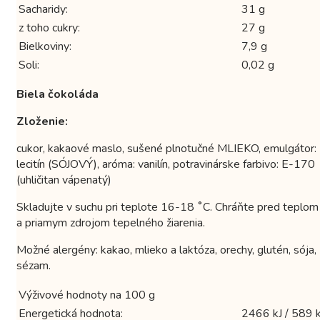
Sacharidy:
31 g
z toho cukry:
27 g
Bielkoviny:
7,9 g
Soli:
0,02 g
Biela čokoláda
Zloženie:
cukor, kakaové maslo, sušené plnotučné MLIEKO, emulgátor:
lecitín (SÓJOVÝ), aróma: vanilín, potravinárske farbivo: E-170
(uhličitan vápenatý)
Skladujte v suchu pri teplote 16-18 ˚C. Chráňte pred teplom
a priamym zdrojom tepelného žiarenia.
Možné alergény: kakao, mlieko a laktóza, orechy, glutén, sója,
sézam.
Výživové hodnoty na 100 g
Energetická hodnota:
2466 kJ / 589 k