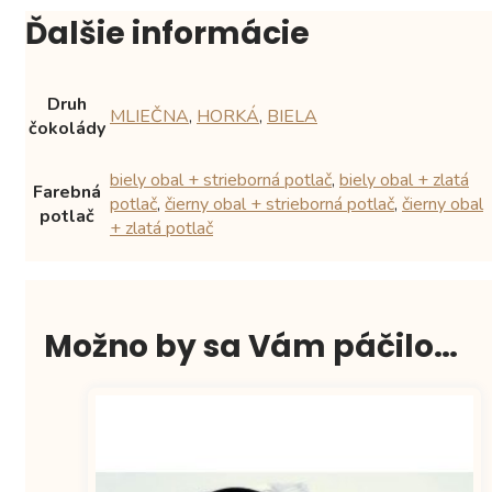
Ďalšie informácie
Druh
MLIEČNA
,
HORKÁ
,
BIELA
čokolády
biely obal + strieborná potlač
,
biely obal + zlatá
Farebná
potlač
,
čierny obal + strieborná potlač
,
čierny obal
potlač
+ zlatá potlač
Možno by sa Vám páčilo…