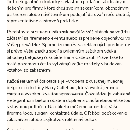
Tieto elegantné čokoládky s vlastnou potlačou sú ideálnym
riešením pre firmy, ktoré chcú svojim zákazníkom, obchodným
partnerom alebo návštevníkom podujatí darovať niečo chutné,
reprezentatívne a zároveň praktické.
Predstavte si situáciu: zákazník navštívi Váš stánok na veľtrhu
zúčastní sa firemného eventu alebo si preberie objednávku v
Vašej prevádzke. Spomedzi množstva reklamných predmetov
si práve Vašu značku spojí s príjemným zážitkom vďaka
lahodnej belgickej čokoláde Barry Callebaut. Práve takéto
malé pozornosti často vytvárajú veľké rozdiely v budovaní
vzťahov so zákazníkmi.
Každá reklamná čokoládka je vyrobená z kvalitnej mliečnej
belgickej čokolády Barry Callebaut, ktorá vyniká jemnou
chuťou a vysokou kvalitou spracovania. Čokoládka je zabalen
v elegantnom bielom obale a doplnená plnofarebnou etiketo
s vlastnou potlačou. Na etiketu môžeme umiestniť Vaše
firemné logo, slogan, kontaktné údaje, QR kód, poďakovanie
zákazníkom alebo akýkoľvek reklamný odkaz.