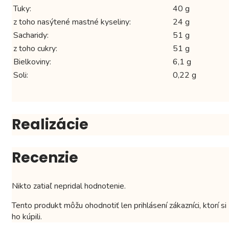
Tuky:
40 g
z toho nasýtené mastné kyseliny:
24 g
Sacharidy:
51 g
z toho cukry:
51 g
Bielkoviny:
6,1 g
Soli:
0,22 g
Realizácie
Recenzie
Nikto zatiaľ nepridal hodnotenie.
Tento produkt môžu ohodnotiť len prihlásení zákazníci, ktorí si
ho kúpili.