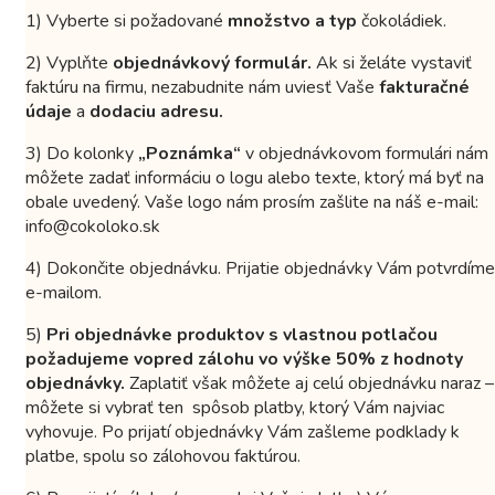
1) Vyberte si požadované
množstvo a typ
čokoládiek.
2) Vyplňte
objednávkový formulár.
Ak si želáte vystaviť
faktúru na firmu, nezabudnite nám uviesť Vaše
fakturačné
údaje
a
dodaciu adresu.
3) Do kolonky
„Poznámka“
v objednávkovom formulári nám
môžete zadať informáciu o logu alebo texte, ktorý má byť na
obale uvedený. Vaše logo nám prosím zašlite na náš e-mail:
info@cokoloko.sk
4) Dokončite objednávku. Prijatie objednávky Vám potvrdíme
e-mailom.
5)
Pri objednávke produktov s vlastnou potlačou
požadujeme vopred zálohu vo výške 50% z hodnoty
objednávky.
Zaplatiť však môžete aj celú objednávku naraz –
môžete si vybrať ten spôsob platby, ktorý Vám najviac
vyhovuje. Po prijatí objednávky Vám zašleme podklady k
platbe, spolu so zálohovou faktúrou.