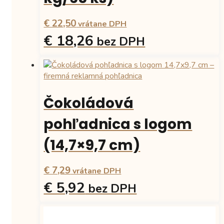
€ 22,50
vrátane DPH
€ 18,26
bez DPH
Čokoládová
pohľadnica s logom
(14,7×9,7 cm)
€ 7,29
vrátane DPH
€ 5,92
bez DPH
Tento
produkt