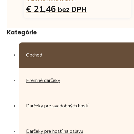
€ 21,46
bez DPH
Tento
produkt
Kategórie
má
viacero
variantov.
Možnosti
Obchod
si
môžete
vybrať
na
Firemné darčeky
stránke
produktu.
Darčeky pre svadobných hostí
Darčeky pre hostí na oslavu