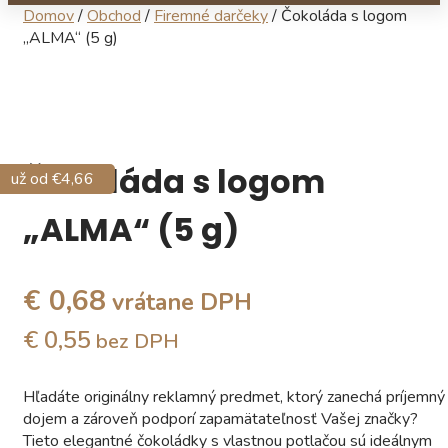
Domov
/
Obchod
/
Firemné darčeky
/ Čokoláda s logom
„ALMA“ (5 g)
Čokoláda s logom
už od €10,41
už od €4,66
„ALMA“ (5 g)
€ 0,68
vrátane DPH
€ 0,55
bez DPH
Hľadáte originálny reklamný predmet, ktorý zanechá príjemný
dojem a zároveň podporí zapamätateľnosť Vašej značky?
Tieto elegantné čokoládky s vlastnou potlačou sú ideálnym