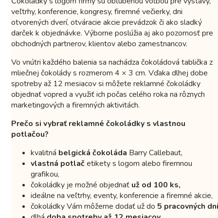
Čokoládky s logom firmy sú obľúbenou voľbou pre výstavy,
veľtrhy, konferencie, kongresy, firemné večierky, dni
otvorených dverí, otváracie akcie prevádzok či ako sladký
darček k objednávke. Výborne poslúžia aj ako pozornosť pre
obchodných partnerov, klientov alebo zamestnancov.
Vo vnútri každého balenia sa nachádza čokoládová tablička z
mliečnej čokolády s rozmerom 4 × 3 cm. Vďaka dlhej dobe
spotreby až 12 mesiacov si môžete reklamné čokoládky
objednať vopred a využiť ich počas celého roka na rôznych
marketingových a firemných aktivitách.
Prečo si vybrať reklamné čokoládky s vlastnou
potlačou?
kvalitná
belgická čokoláda
Barry Callebaut,
vlastná potlač
etikety s logom alebo firemnou
grafikou,
čokoládky je možné objednať
už od 100 ks,
ideálne na veľtrhy, eventy, konferencie a firemné akcie,
čokoládky Vám môžeme dodať už do
5 pracovných dní
dlhá
doba spotreby až 12 mesiacov,