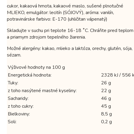
cukor, kakaová hmota, kakaové maslo, sušené plnotučné
MLIEKO, emulgátor: lecitín (SÓJOVÝ), aróma: vanilín,
potravinárske farbivo: E-170 (uhličitan vápenatý)
Skladujte v suchu pri teplote 16-18 ˚C. Chráňte pred teplom
a priamym zdrojom tepelného žiarenia.
Možné alergény: kakao, mlieko a laktóza, orechy, glutén, sója,
sézam.
Výživové hodnoty na 100 g
Energetická hodnota:
2328 kJ / 556 k
Tuky:
26 g
z toho nasýtené mastné kyseliny:
22 g
Sacharidy:
46 g
z toho cukry:
45 g
Bielkoviny:
8,5 g
Soli:
0,2 g