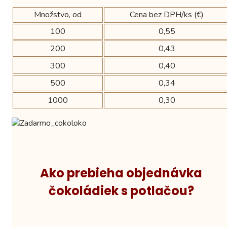
Množstvo, od
Cena bez DPH/ks (€)
100
0,55
200
0,43
300
0,40
500
0,34
1000
0,30
Ako prebieha objednávka
čokoládiek s potlačou?