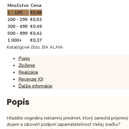
Množstvo
Cena
1 - 199
€
0,68
200 - 299
€
0,53
300 - 499
€
0,49
500 - 999
€
0,42
1 000+
€
0,37
Katalógové číslo:
BA ALMA
Popis
Zloženie
Realizácie
Recenzie (0)
Ďalšie informácie
Popis
Hľadáte originálny reklamný predmet, ktorý zanechá príjemný
dojem a zároveň podporí zapamätateľnosť Vašej značky?