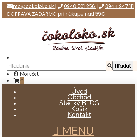
info@cokoloko.sk
|
0940 581 258
|
0944 247 111
DOPRAVA ZADARMO pri nákupe nad 59€
Môj účet
0
Úvod
Obchod
Sladký BLOG
Košík
Kontakt
MENU