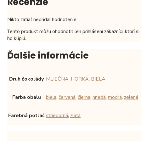
Recenzie
Nikto zatiaľ nepridal hodnotenie.
Tento produkt môžu ohodnotiť len prihlásení zákazníci, ktorí si
ho kúpili.
Ďalšie informácie
Druh čokolády
MLIEČNA
,
HORKÁ
,
BIELA
Farba obalu
biela
,
červená
,
čierna
,
hnedá
,
modrá
,
zelená
Farebná potlač
strieborná
,
zlatá