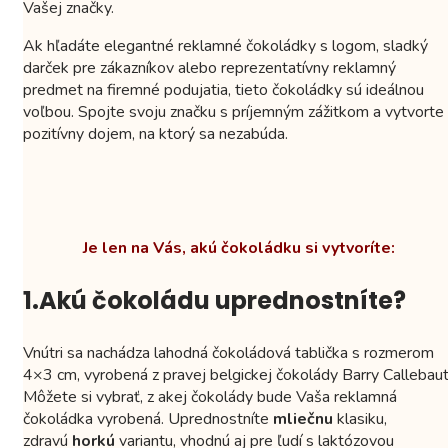
Vašej značky.
Ak hľadáte elegantné reklamné čokoládky s logom, sladký
darček pre zákazníkov alebo reprezentatívny reklamný
predmet na firemné podujatia, tieto čokoládky sú ideálnou
voľbou. Spojte svoju značku s príjemným zážitkom a vytvorte
pozitívny dojem, na ktorý sa nezabúda.
Je len na Vás, akú čokoládku si vytvoríte:
1.Akú čokoládu uprednostníte?
Vnútri sa nachádza lahodná čokoládová tablička s rozmerom
4×3 cm, vyrobená z pravej belgickej čokolády Barry Callebaut
Môžete si vybrať, z akej čokolády bude Vaša reklamná
čokoládka vyrobená. Uprednostníte
mliečnu
klasiku,
zdravú
horkú
variantu, vhodnú aj pre ľudí s laktózovou