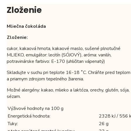
Zloženie
Mliečna čokoláda
Zloženie:
cukor, kakaová hmota, kakaové maslo, sušené plnotučné
MLIEKO, emulgátor: lecitín (SÓJOVÝ), aróma: vanilín,
potravinárske farbivo: E-170 (uhličitan vápenatý)
Skladujte v suchu pri teplote 16-18 ˚C. Chráňte pred teplom
a priamym zdrojom tepelného žiarenia.
Možné alergény: kakao, mlieko a laktóza, orechy, glutén, sója,
sézam.
Výživové hodnoty na 100 g
Energetická hodnota:
2328 kJ / 556 k
Tuky:
26 g