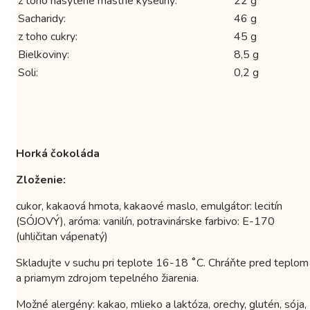
z toho nasýtené mastné kyseliny:
22 g
Sacharidy:
46 g
z toho cukry:
45 g
Bielkoviny:
8,5 g
Soli:
0,2 g
Horká čokoláda
Zloženie:
cukor, kakaová hmota, kakaové maslo, emulgátor: lecitín
(SÓJOVÝ), aróma: vanilín, potravinárske farbivo: E-170
(uhličitan vápenatý)
Skladujte v suchu pri teplote 16-18 ˚C. Chráňte pred teplom
a priamym zdrojom tepelného žiarenia.
Možné alergény: kakao, mlieko a laktóza, orechy, glutén, sója,