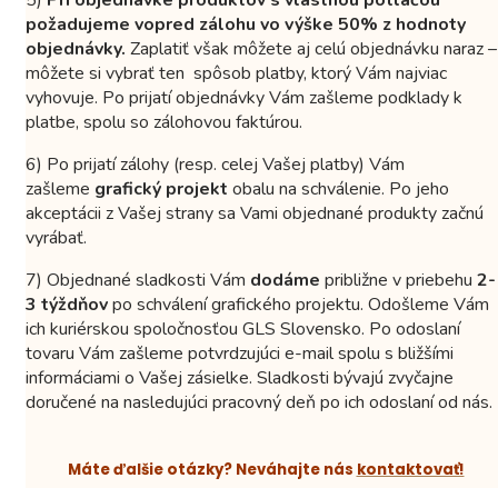
5)
Pri objednávke produktov s vlastnou potlačou
požadujeme vopred zálohu vo výške 50% z hodnoty
objednávky.
Zaplatiť však môžete aj celú objednávku naraz –
môžete si vybrať ten spôsob platby, ktorý Vám najviac
vyhovuje. Po prijatí objednávky Vám zašleme podklady k
platbe, spolu so zálohovou faktúrou.
6) Po prijatí zálohy (resp. celej Vašej platby) Vám
zašleme
grafický projekt
obalu na schválenie. Po jeho
akceptácii z Vašej strany sa Vami objednané produkty začnú
vyrábať.
7) Objednané sladkosti Vám
dodáme
približne v priebehu
2-
3 týždňov
po schválení grafického projektu. Odošleme Vám
ich kuriérskou spoločnosťou GLS Slovensko. Po odoslaní
tovaru Vám zašleme potvrdzujúci e-mail spolu s bližšími
informáciami o Vašej zásielke. Sladkosti bývajú zvyčajne
doručené na nasledujúci pracovný deň po ich odoslaní od nás.
Máte ďalšie otázky? Neváhajte nás
kontaktovať!