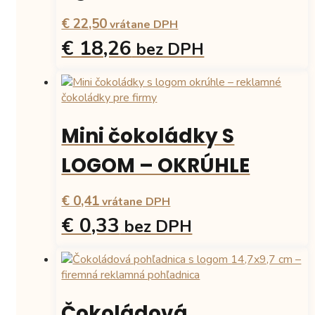
môžete
€ 22,50
vybrať
vrátane DPH
na
€ 18,26
bez DPH
stránke
produktu.
Mini čokoládky S
LOGOM – OKRÚHLE
€ 0,41
vrátane DPH
€ 0,33
bez DPH
Tento
produkt
má
viacero
Čokoládová