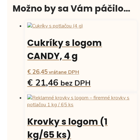
Možno by sa Vám páčilo…
Cukríky s logom
CANDY, 4 g
€ 26,45
vrátane DPH
€ 21,46
bez DPH
Tento
produkt
má
viacero
Krovky s logom (1
variantov.
Možnosti
kg/65 ks)
si