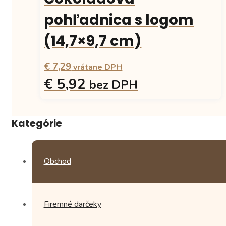
variantov.
Možnosti
pohľadnica s logom
si
môžete
(14,7×9,7 cm)
vybrať
na
€ 7,29
stránke
vrátane DPH
produktu.
€ 5,92
bez DPH
Tento
produkt
Kategórie
má
viacero
variantov.
Možnosti
Obchod
si
môžete
vybrať
na
Firemné darčeky
stránke