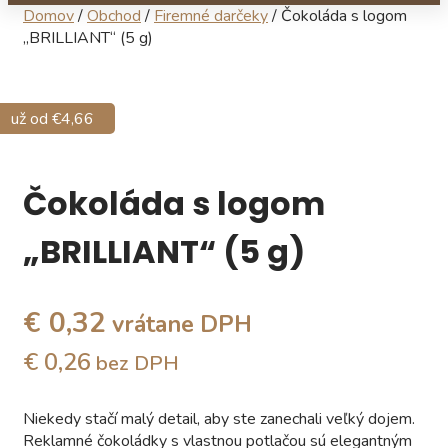
Domov
/
Obchod
/
Firemné darčeky
/ Čokoláda s logom
„BRILLIANT“ (5 g)
už od €10,41
už od €4,66
Čokoláda s logom
„BRILLIANT“ (5 g)
€ 0,32
vrátane DPH
€ 0,26
bez DPH
Niekedy stačí malý detail, aby ste zanechali veľký dojem.
Reklamné čokoládky s vlastnou potlačou sú elegantným