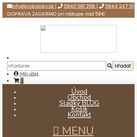
info@cokoloko.sk
|
0940 581 258
|
0944 247 111
DOPRAVA ZADARMO pri nákupe nad 59€
Môj účet
0
Úvod
Obchod
Sladký BLOG
Košík
Kontakt
MENU