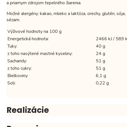
a priamym zdrojom tepelného žiarenia.
Možné alergény: kakao, mlieko a laktóza, orechy, glutén, sója,
sézam.
Výživové hodnoty na 100 g
Energetická hodnota:
2466 kJ / 589 k
Tuky:
40 g
z toho nasýtené mastné kyseliny:
24 g
Sacharidy:
51 g
z toho cukry:
51 g
Bielkoviny:
6,1 g
Soli:
0,22 g
Realizácie