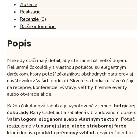
g)
Zloženie
Realizácie
Recenzie (0)
Ďalšie informácie
Popis
Niekedy stačí malý detail, aby ste zanechali veľký dojem.
Reklamné čokoládky s vlastnou potlačou sú elegantným
darčekom, ktorý poteší zákazníkov, obchodných partnerov aj
návštevníkov Vašich podujatí. Skvele sa hodia ku káve či čaju,
na recepcie, konferencie, výstavy, veľtrhy, firemné eventy
alebo otváracie akcie.
Každá čokoládová tabuľka je vyhotovená z jemnej
belgickej
čokolády
Barry Callebaut a zabalená v brandovanom obale s
Vaším
logom, sloganom alebo vlastným textom
. Potlač
realizujeme v
luxusnej zlatej alebo striebornej farbe
,
ktorá dodáva produktu
prémiový vzhľad
a zvýrazní identitu