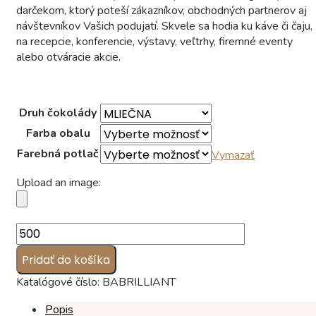
darčekom, ktorý poteší zákazníkov, obchodných partnerov aj
návštevníkov Vašich podujatí. Skvele sa hodia ku káve či čaju,
na recepcie, konferencie, výstavy, veľtrhy, firemné eventy
alebo otváracie akcie.
Druh čokolády
Farba obalu
Farebná potlač
Vymazať
Upload an image:
množstvo
Čokoláda
Pridať do košíka
s
logom
Katalógové číslo:
BABRILLIANT
"BRILLIANT"
(5
Popis