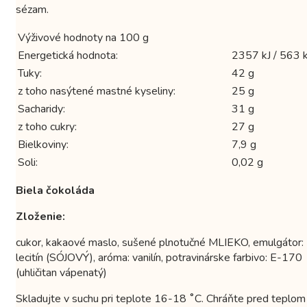
sézam.
Výživové hodnoty na 100 g
Energetická hodnota:
2357 kJ / 563 k
Tuky:
42 g
z toho nasýtené mastné kyseliny:
25 g
Sacharidy:
31 g
z toho cukry:
27 g
Bielkoviny:
7,9 g
Soli:
0,02 g
Biela čokoláda
Zloženie:
cukor, kakaové maslo, sušené plnotučné MLIEKO, emulgátor:
lecitín (SÓJOVÝ), aróma: vanilín, potravinárske farbivo: E-170
(uhličitan vápenatý)
Skladujte v suchu pri teplote 16-18 ˚C. Chráňte pred teplom