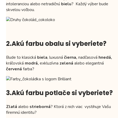
intoleranciou alebo netradičnú
bielu
? Každý výber bude
skvelou voľbou.
2.Akú farbu obalu si vyberiete?
Bude to klasická
biela
, luxusná
čierna,
nadčasová
hnedá,
kráľovská
modrá,
exkluzívna
zelená
alebo elegantná
červená
farba?
3.Akú farbu potlače si vyberiete?
Zlatá
alebo
strieborná
? Ktorá z nich viac vystihuje Vašu
firemnú identitu?