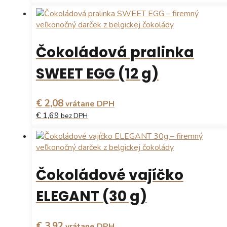
produktu.
Čokoládová pralinka
SWEET EGG (12 g)
€ 2,08
vrátane DPH
€ 1,69
bez DPH
Čokoládové vajíčko
ELEGANT (30 g)
€ 3,92
vrátane DPH