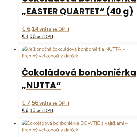
„EASTER QUARTET“ (40 g)
€ 6,14
vrátane DPH
€ 4,98
bez DPH
Čokoládová bonboniérka
„NUTTA“
€ 7,56
vrátane DPH
€ 6,13
bez DPH