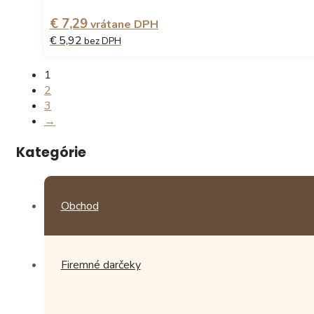
€ 7,29
vrátane DPH
€ 5,92
bez DPH
Tento
1
produkt
2
má
3
viacero
→
variantov.
Možnosti
Kategórie
si
môžete
vybrať
na
Obchod
stránke
produktu.
Firemné darčeky