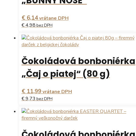
„BUNNY NOSE“
€ 6,14
vrátane DPH
€ 4,98
bez DPH
Čokoládová bonboniérka
„Čaj o piatej“ (80 g)
€ 11,99
vrátane DPH
€ 9,73
bez DPH
Čokoládová bonboniérka