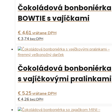
Čokoládová bonboniérka
BOWTIE s vajíčkami
€ 4,61
vrátane DPH
€ 3,74
bez DPH
Čokoládová bonboniérka
s vajíčkovými pralinkami
€ 5,25
vrátane DPH
€ 4,26
bez DPH
Tento