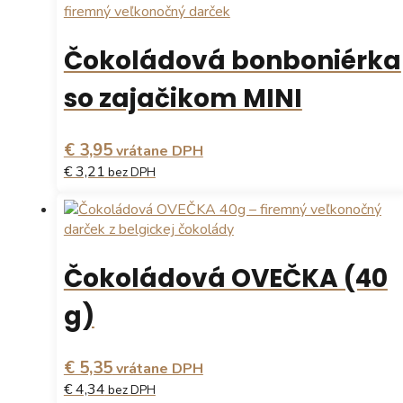
produkt
má
viacero
Čokoládová bonboniérka
variantov.
Možnosti
so zajačikom MINI
si
môžete
vybrať
€ 3,95
vrátane DPH
na
€ 3,21
bez DPH
stránke
produktu.
Tento
produkt
má
viacero
Čokoládová OVEČKA (40
variantov.
Možnosti
g)
si
môžete
vybrať
€ 5,35
vrátane DPH
na
€ 4,34
bez DPH
stránke