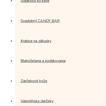
Sladkosti ku káve
Svadobný CANDY BAR
Krabice na zákusky
Blahoželania a poďakovania
Darčekové koše
Valentínske darčeky