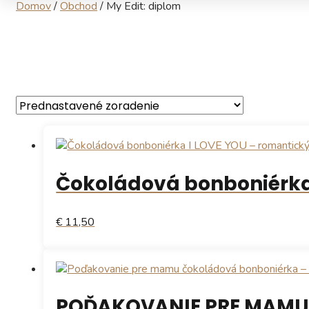
Domov
/
Obchod
/
My Edit: diplom
Čokoládová bonboniérka
€ 11,50
POĎAKOVANIE PRE MAMU 