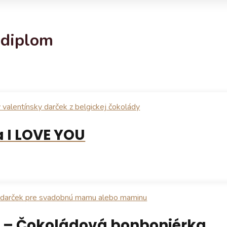
diplom
 I LOVE YOU
– Čokoládová bonboniérka