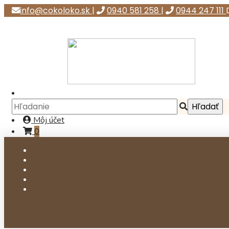
info@cokoloko.sk
|
0940 581 258
|
0944 247 111
Môj účet
0