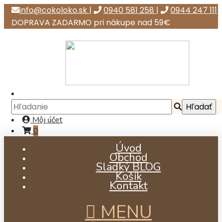
info@cokoloko.sk
|
0940 581 258
|
0944 247 111
DOPRAVA ZADARMO pri nákupe nad 59€
Môj účet
0
Úvod
Obchod
Sladký BLOG
Košík
Kontakt
MENU