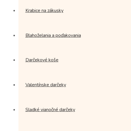
Krabice na zákusky
Blahoželania a poďakovania
Darčekové koše
Valentínske darčeky
Sladké vianočné darčeky