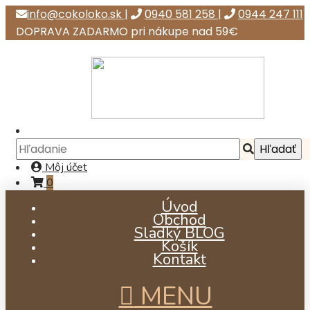
info@cokoloko.sk
|
0940 581 258
|
0944 247 111
DOPRAVA ZADARMO pri nákupe nad 59€
Môj účet
0
Úvod
Obchod
Sladký BLOG
Košík
Kontakt
MENU