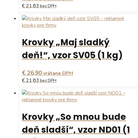
€ 21,83
bez DPH
Krovky „Maj sladký
deň!“, vzor SV05 (1 kg)
€ 26,90
vrátane DPH
€ 21,83
bez DPH
Krovky „So mnou bude
deň sladší“, vzor ND01 (1