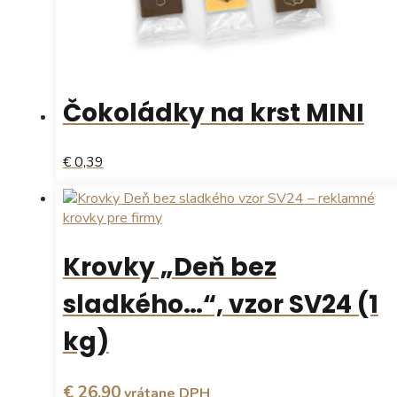
Čokoládky na krst MINI
€ 0,39
Krovky „Deň bez
sladkého…“, vzor SV24 (1
kg)
€ 26,90
vrátane DPH