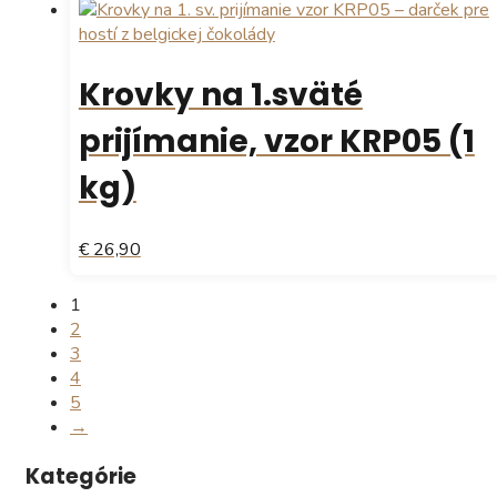
Krovky na 1.sväté
prijímanie, vzor KRP05 (1
kg)
€ 26,90
1
2
3
4
5
→
Kategórie