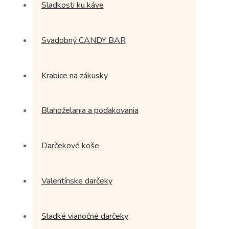
Sladkosti ku káve
Svadobný CANDY BAR
Krabice na zákusky
Blahoželania a poďakovania
Darčekové koše
Valentínske darčeky
Sladké vianočné darčeky