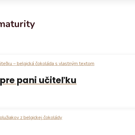
maturity
re pani učiteľku