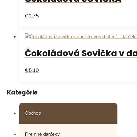
€ 2,75
Čokoládová Sovička v d
€ 5,10
Kategórie
Obchod
Firemné darčeky