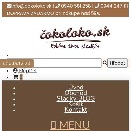
info@cokoloko.sk
|
0940 581 258
|
0944 247 111
DOPRAVA ZADARMO pri nákupe nad 59€
už od €12,28
Môj účet
0
Úvod
Obchod
Sladký BLOG
Košík
Kontakt
MENU