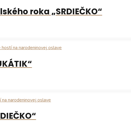
lského roka „SRDIEČKO“
UKÁTIK“
RDIEČKO“