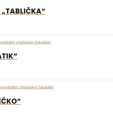
 „TABLIČKA“
ÁTIK“
IEČKO“