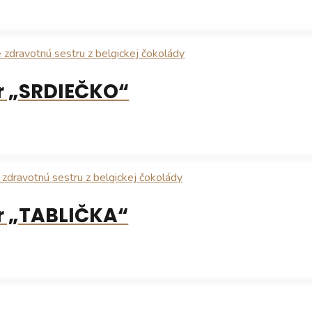
r „SRDIEČKO“
r „TABLIČKA“