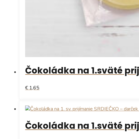
Čokoládka na 1.sväté pr
€ 1,65
Tento
produkt
má
Čokoládka na 1.sväté pr
viacero
variantov.
Možnosti