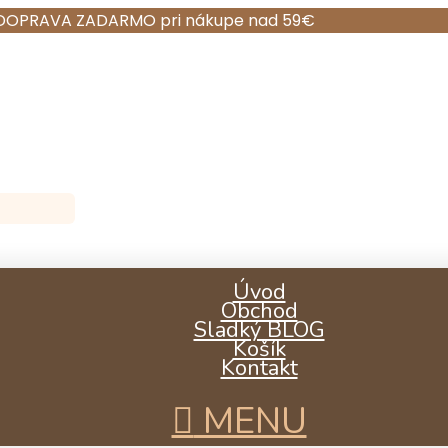
DOPRAVA ZADARMO pri nákupe nad 59€
Úvod
Obchod
Sladký BLOG
Košík
Kontakt
MENU