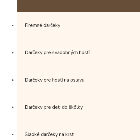
môžete
vybrať
na
stránke
Firemné darčeky
produktu.
Darčeky pre svadobných hostí
Darčeky pre hostí na oslavu
Darčeky pre deti do škôlky
Sladké darčeky na krst