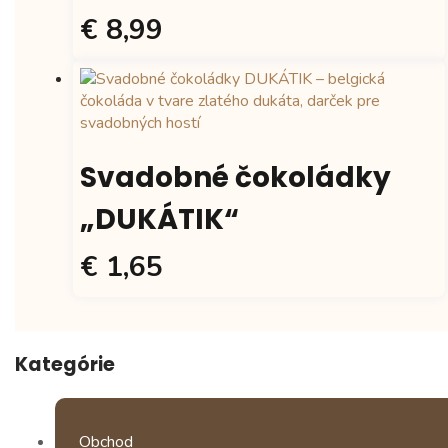
€ 8,99
Svadobné čokoládky
„DUKÁTIK“
€ 1,65
Tento
produkt
má
Kategórie
viacero
variantov.
Možnosti
si
Obchod