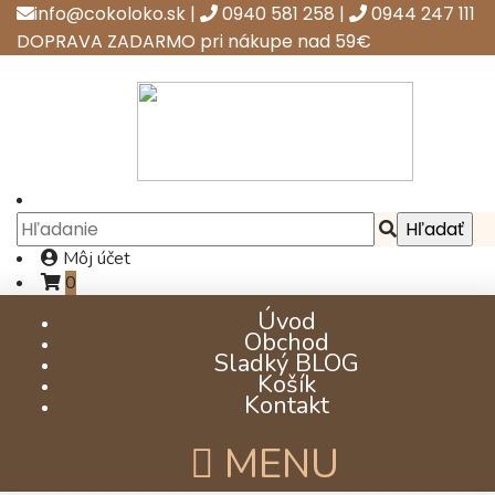
info@cokoloko.sk
|
0940 581 258
|
0944 247 111
DOPRAVA ZADARMO pri nákupe nad 59€
Môj účet
0
Úvod
Obchod
Sladký BLOG
Košík
Kontakt
už od €1,16
MENU