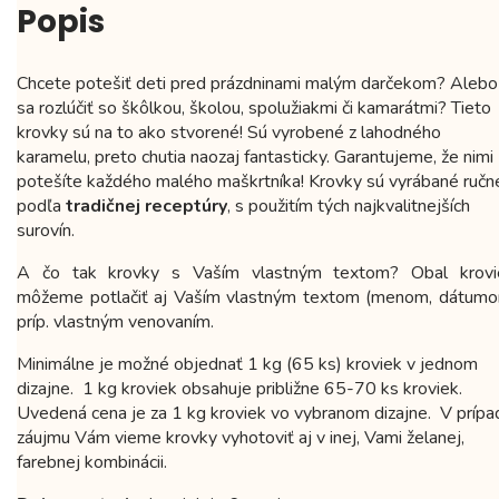
Popis
Chcete potešiť deti pred prázdninami malým darčekom? Alebo
sa rozlúčiť so škôlkou, školou, spolužiakmi či kamarátmi? Tieto
krovky sú na to ako stvorené! Sú vyrobené z lahodného
karamelu, preto chutia naozaj fantasticky. Garantujeme, že nimi
potešíte každého malého maškrtníka! Krovky sú vyrábané ručn
podľa
tradičnej receptúry
, s použitím tých najkvalitnejších
surovín.
A čo tak krovky s Vaším vlastným textom? Obal krovi
môžeme potlačiť aj Vaším vlastným textom (menom, dátumo
príp. vlastným venovaním.
Minimálne je možné objednať 1 kg (65 ks) kroviek v jednom
dizajne. 1 kg kroviek obsahuje približne 65-70 ks kroviek.
Uvedená cena je za 1 kg kroviek vo vybranom dizajne. V prípa
záujmu Vám vieme krovky vyhotoviť aj v inej, Vami želanej,
farebnej kombinácii.