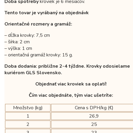
Doba spotreby
kroviek je 6 mesiacov.
Tento tovar je vyrábaný na objednávk
Orientačné rozmery a gramáž:
– dĺžka krovky: 7,5 cm
– šírka: 2 cm
– výška: 1 cm
– orientačná gramáž krovky: 15 g.
Doba dodania: približne 2-4 týždne. Krovky odosielame
kuriérom GLS Slovensko.
Objednať viac kroviek sa oplatí!
Čím viac objednáte, tým viac ušetríte:
Množstvo (kg)
Cena s DPH/kg (€)
1
26,9
2
25
3
23