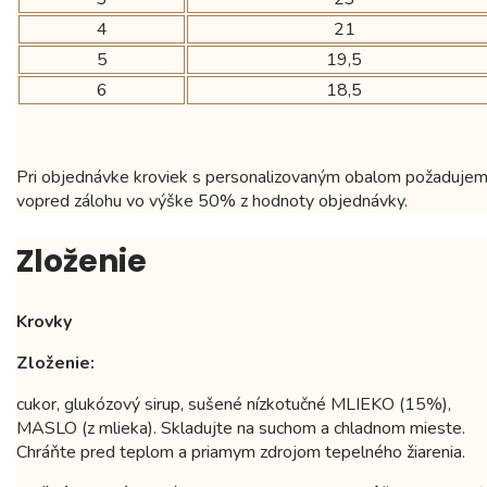
4
21
5
19,5
6
18,5
Pri objednávke kroviek s personalizovaným obalom požaduje
vopred zálohu vo výške 50% z hodnoty objednávky.
Zloženie
Krovky
Zloženie:
cukor, glukózový sirup, sušené nízkotučné MLIEKO (15%),
MASLO (z mlieka). Skladujte na suchom a chladnom mieste.
Chráňte pred teplom a priamym zdrojom tepelného žiarenia.