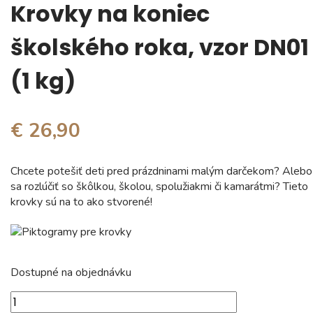
Krovky na koniec
školského roka, vzor DN01
(1 kg)
€ 26,90
Chcete potešiť deti pred prázdninami malým darčekom? Alebo
sa rozlúčiť so škôlkou, školou, spolužiakmi či kamarátmi? Tieto
krovky sú na to ako stvorené!
Dostupné na objednávku
množstvo