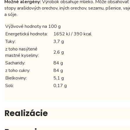
Možné alergény:
Výrobok obsahuje mlieko. Môže obsahovať
stopy arašidových orechov, iných orechov, sezamu, pšenice, vaj
a sóje.
Výživové hodnoty na 100 g
Energetická hodnota:
1652 kJ / 390 kcal
Tuky:
3,7 g
z toho nasýtené
2,6 g
mastné kyseliny:
Sacharidy:
84 g
z toho cukry:
84 g
Bielkoviny:
5,1 g
Soli:
0,17 g
Realizácie