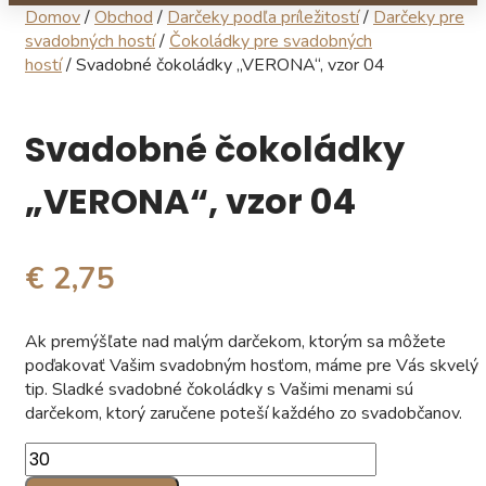
Domov
/
Obchod
/
Darčeky podľa príležitostí
/
Darčeky pre
svadobných hostí
/
Čokoládky pre svadobných
hostí
/ Svadobné čokoládky „VERONA“, vzor 04
Svadobné čokoládky
„VERONA“, vzor 04
€ 2,75
Ak premýšľate nad malým darčekom, ktorým sa môžete
poďakovať Vašim svadobným hosťom, máme pre Vás skvelý
tip. Sladké svadobné čokoládky s Vašimi menami sú
darčekom, ktorý zaručene poteší každého zo svadobčanov.
množstvo
Svadobné