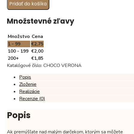
Pridať do košíka
čokoládky
"VERONA",
vzor
Množstevné zľavy
04
Množstvo
Cena
1 - 99
€
2,75
100 - 199
€
2,00
200+
€
1,85
Katalógové číslo:
CHOCO VERONA
Popis
Zloženie
Realizácie
Recenzie (0)
Popis
Ak premýšľate nad malým darčekom, ktorým sa môžete