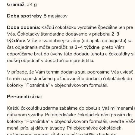
Gramáž:
34 g
Doba spotreby
: 8 mesiacov
Doba dodania:
Každú čokoládku vyrobíme špeciálne len pre
Vás. Čokoládky štandardne dodávame v priebehu
2-3
týždňov
. V čase svadobnej sezóny (od apríla do augusta) sa
čas objednania môže predĺžiť na
3-4 týždne
, preto Vám
odporúčame brať do úvahy túto dodaciu lehotu a čokoládky si
radšej objednať v dostatočnom predstihu.
V prípade, že Vám termín dodania súri, poprosíme Vás uviesť
termín najneskoršieho požadovaného dodania čokoládiek do
kolónky “Poznámka” v objednávkovom formulári.
Personalizácia:
Každú čokoládku zdarma zabalíme do obalu s Vašimi menami 
dátumom svadby. Pri objednávke čokoládiek nám prosím do
kolónky “Poznámka” v objednávkovom formulári, uveďte Vaš
mená, príp. aj dátum svadby. Pri objednávke čokoládiek
požadujeme vopred zálohu vo výške 50% z hodnoty