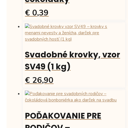
€ 0,39
Tento
produkt
má
viacero
variantov.
Svadobné krovky, vzor
Možnosti
si
SV49 (1 kg)
môžete
vybrať
€ 26,90
na
stránke
produktu.
POĎAKOVANIE PRE
RODIČOV –