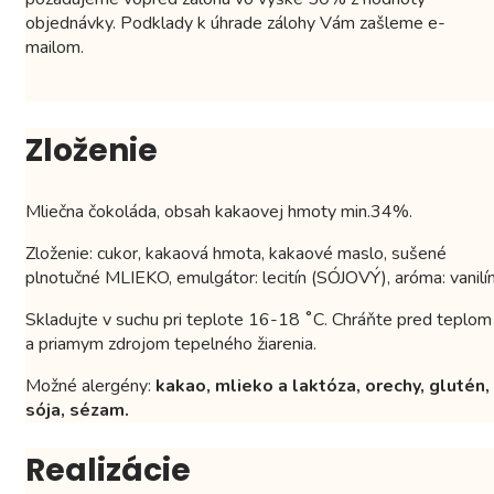
objednávky. Podklady k úhrade zálohy Vám zašleme e-
mailom.
Zloženie
Mliečna čokoláda, obsah kakaovej hmoty min.34%.
Zloženie: cukor, kakaová hmota, kakaové maslo, sušené
plnotučné MLIEKO, emulgátor: lecitín (SÓJOVÝ), aróma: vanilín
Skladujte v suchu pri teplote 16-18 ˚C. Chráňte pred teplom
a priamym zdrojom tepelného žiarenia.
Možné alergény:
kakao, mlieko a laktóza, orechy, glutén,
sója, sézam.
Realizácie