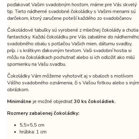
poďakovať Vašim svadobným hosťom, máme pre Vás skvelý
tip. Tieto nádherné svadobné čokoládky s Vašimi menami sú
darčekom, ktorý zaručene poteší každého zo svadobčanov.
Čokoládové tabuľky sú vyrobené z mliečnej čokolády a chutia
fantasticky. Každú čokoládku pre Vás zabalíme do nádhernéh
svadobného obalu s potlačou Vašich mien, dátumu svadby,
príp. i s krátkym ďakovným textom. Vaši svadobní hostia si
môžu na čokoládkach pochutnať alebo si ich odložiť ako milú
spomienku na Vašu svadbu.
Čokoládky Vám môžeme vyhotoviť aj v obaloch s motívom
Vášho svadobného oznámenia, či s Vašou fotkou alebo s iný
obrázkom.
Minimálne
je možné objednať
30 ks čokoládiek.
Rozmery zabalenej čokoládky:
5,5×5,5 cm
hrúbka: 1 cm