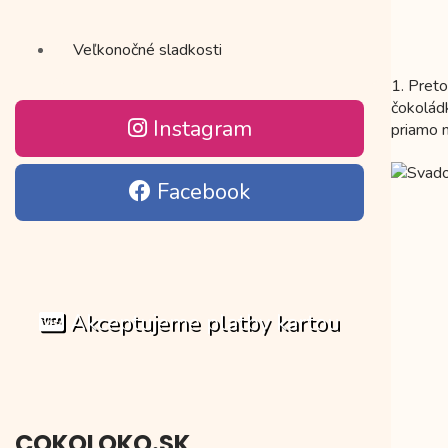
Veľkonočné sladkosti
1. Pret
čokolád
Instagram
priamo n
Facebook
Akceptujeme platby kartou
COKOLOKO.SK