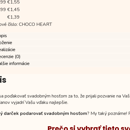
199
€
1,55
499
€
1,45
€
1,39
ové číslo:
CHOCO HEART
opis
oženie
alizácie
cenzie (0)
lšie informácie
is
a poďakovať svadobným hosťom za to, že prijali pozvanie na Vašu
anov vyjadrí Vašu vďaku najlepšie.
ký darček podarovať svadobným hosťom
? My taký poznáme! 
Prečo si vybrať tieto 