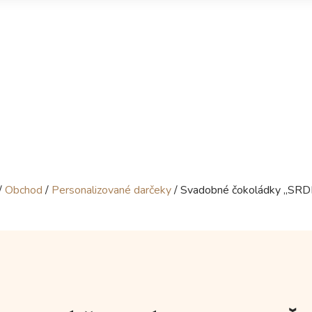
/
Obchod
/
Personalizované darčeky
/ Svadobné čokoládky „SR