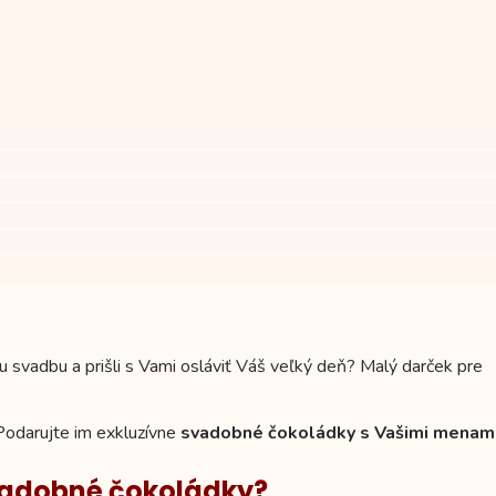
 svadbu a prišli s Vami osláviť Váš veľký deň? Malý darček pre
Podarujte im exkluzívne
svadobné čokoládky s Vašimi menami
svadobné čokoládky?