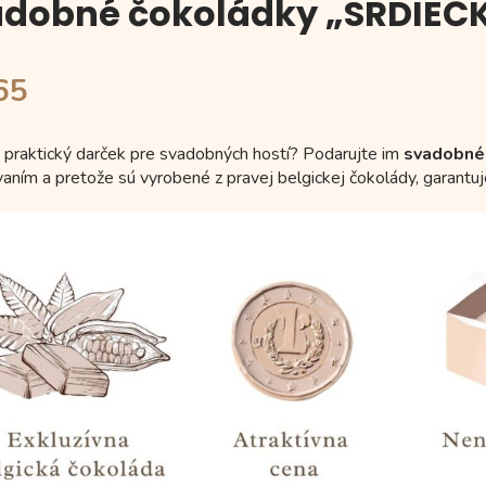
adobné čokoládky „SRDIEČ
65
 praktický darček pre svadobných hostí? Podarujte im
svadobné 
aním a pretože sú vyrobené z pravej belgickej čokolády, garantu