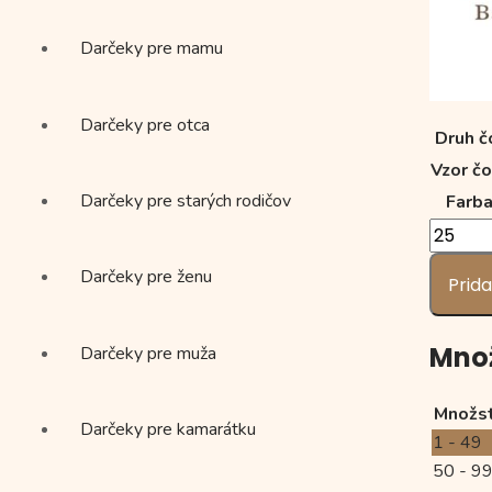
Darčeky pre mamu
Darčeky pre otca
Druh č
Vzor č
Darčeky pre starých rodičov
Farba
množst
Svadob
Darčeky pre ženu
čokolád
Prida
"SRDIE
Množ
Darčeky pre muža
Množs
Darčeky pre kamarátku
1 - 49
50 - 9