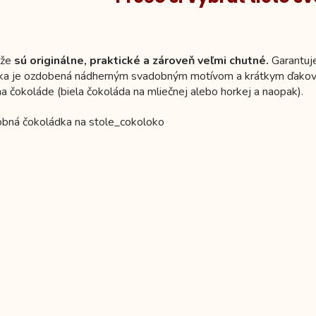
ože
sú originálne, praktické a zároveň veľmi chutné.
Garantuje
ka je ozdobená nádherným svadobným motívom a krátkym ďakovný
a čokoláde (biela čokoláda na mliečnej alebo horkej a naopak).