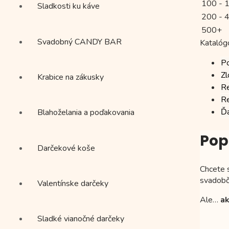
100 - 
Sladkosti ku káve
200 - 
500+
Svadobný CANDY BAR
Katalóg
P
Zl
Krabice na zákusky
Re
Re
Ďa
Blahoželania a poďakovania
Pop
Darčekové koše
Chcete s
svadobč
Valentínske darčeky
Ale…
a
Sladké vianočné darčeky