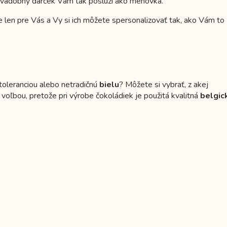
 svadobný darček Vám tak poslúži ako menovka.
 len pre Vás a Vy si ich môžete spersonalizovať tak, ako Vám to
ntoleranciou alebo netradičnú
bielu
? Môžete si vybrať, z akej
ľbou, pretože pri výrobe čokoládiek je použitá kvalitná
belgic