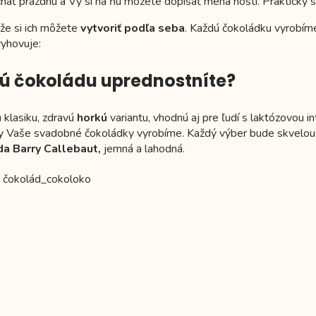
chať prázdnu a Vy si na ňu môžete dopísať mená hostí. Praktický
ože si ich môžete
vytvoriť podľa seba
. Každú čokoládku vyrobíme
vyhovuje:
ú čokoládu uprednostníte?
u
klasiku, zdravú
horkú
variantu, vhodnú aj pre ľudí s laktózovou i
y Vaše svadobné čokoládky vyrobíme. Každý výber bude skvelou vo
a Barry Callebaut,
jemná a lahodná.