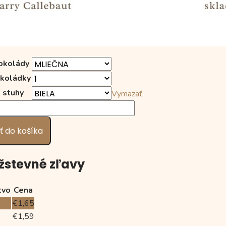
okolády
okoládky
 stuhy
Vymazať
vo
né
ky
ť do košíka
ČKO"
stevné zľavy
tvo
Cena
€
1,65
9
€
1,59