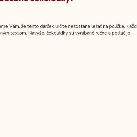
me Vám, že tento darček určite nezostane ležať na poličke. Kaž
m textom. Navyše, čokoládky sú vyrábané ručne a potlač je