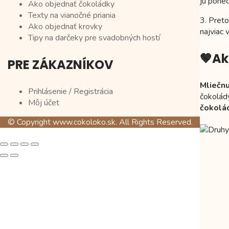
ju pone
Ako objednať čokoládky
Texty na vianočné priania
3. Pret
Ako objednať krovky
najviac 
Tipy na darčeky pre svadobných hostí
🤎Ak
PRE ZÁKAZNÍKOV
Mliečn
Prihlásenie / Registrácia
čokolád
Môj účet
čokolád
© Copyright www.cokoloko.sk. All Rights Reserved.