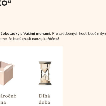
KO“
čokoládky s Vašimi menami.
Pre svadobných hostí budú milý
jeme, že budú chutiť naozaj každému!