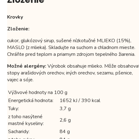
Krovky
Zloženie:
cukor, glukózový sirup, sušené nízkotučné MLIEKO (15%),
MASLO (z mlieka). Skladujte na suchom a chladnom mieste.
Chráňte pred teplom a priamym zdrojom tepelného žiarenia.
Možné alergény:
Výrobok obsahuje mlieko. Môže obsahova
stopy arašidových orechov, iných orechov, sezamu, pšenice,
vajec a sóje.
Výživové hodnoty na 100 g
Energetická hodnota:
1652 kJ / 390 kcal
Tuky:
3,7 g
z toho nasýtené
2,6 g
mastné kyseliny:
Sacharidy:
84 g