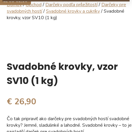
už od €1,16
Domov
/
Obchod
/
Darčeky podľa príležitostí
/
Darčeky pre
svadobných hostí
/
Svadobné krovky a cukríky
/ Svadobné
krovky, vzor SV10 (1 kg)
Svadobné krovky, vzor
SV10 (1 kg)
€ 26,90
Čo tak pripraviť ako darčeky pre svadobných hostí svadobné
krovky? Jemné, sladulinké a lahodné. Svadobné krovky – to je
najsladší darček pre svadobných hostí.