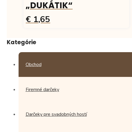
„DUKÁTIK“
€ 1,65
Tento
produkt
Kategórie
má
viacero
variantov.
Možnosti
Obchod
si
môžete
vybrať
na
Firemné darčeky
stránke
produktu.
Darčeky pre svadobných hostí