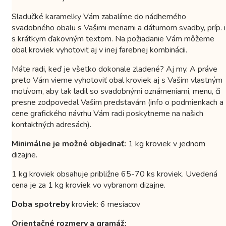
Sladučké karamelky Vám zabalíme do nádherného
svadobného obalu s Vašimi menami a dátumom svadby, príp. i
s krátkym ďakovným textom. Na požiadanie Vám môžeme
obal kroviek vyhotoviť aj v inej farebnej kombinácii.
Máte radi, keď je všetko dokonale zladené? Aj my. A práve
preto Vám vieme vyhotoviť obal kroviek aj s Vašim vlastným
motívom, aby tak ladil so svadobnými oznámeniami, menu, či
presne zodpovedal Vašim predstavám (info o podmienkach a
cene grafického návrhu Vám radi poskytneme na našich
kontaktných adresách).
Minimálne je možné objednať:
1 kg kroviek v jednom
dizajne.
1 kg kroviek obsahuje približne 65-70 ks kroviek. Uvedená
cena je za 1 kg kroviek vo vybranom dizajne.
Doba spotreby
kroviek: 6 mesiacov
Orientačné rozmery a gramáž: