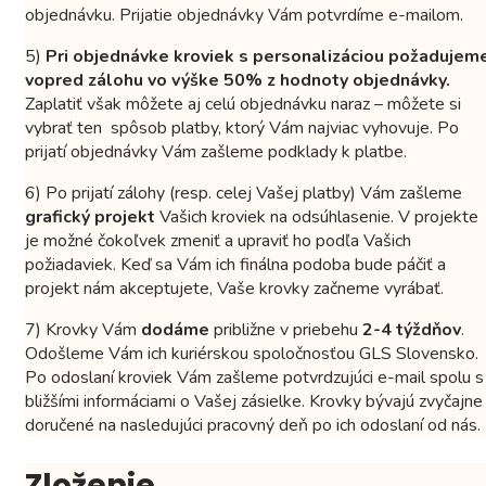
objednávku. Prijatie objednávky Vám potvrdíme e-mailom.
5)
Pri objednávke kroviek s personalizáciou požadujem
vopred zálohu vo výške 50% z hodnoty objednávky.
Zaplatiť však môžete aj celú objednávku naraz – môžete si
vybrať ten spôsob platby, ktorý Vám najviac vyhovuje. Po
prijatí objednávky Vám zašleme podklady k platbe.
6) Po prijatí zálohy (resp. celej Vašej platby) Vám zašleme
grafický projekt
Vašich kroviek na odsúhlasenie. V projekte
je možné čokoľvek zmeniť a upraviť ho podľa Vašich
požiadaviek. Keď sa Vám ich finálna podoba bude páčiť a
projekt nám akceptujete, Vaše krovky začneme vyrábať.
7) Krovky Vám
dodáme
približne v priebehu
2-4 týždňov
.
Odošleme Vám ich kuriérskou spoločnosťou GLS Slovensko.
Po odoslaní kroviek Vám zašleme potvrdzujúci e-mail spolu s
bližšími informáciami o Vašej zásielke. Krovky bývajú zvyčajne
doručené na nasledujúci pracovný deň po ich odoslaní od nás.
Zloženie