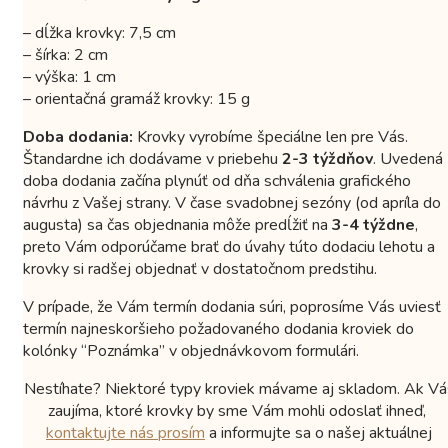
– dĺžka krovky: 7,5 cm
– šírka: 2 cm
– výška: 1 cm
– orientačná gramáž krovky: 15 g
Doba dodania:
Krovky vyrobíme špeciálne len pre Vás.
Štandardne ich dodávame v priebehu
2-3 týždňov
. Uvedená
doba dodania začína plynúť od dňa schválenia grafického
návrhu z Vašej strany. V čase svadobnej sezóny (od apríla do
augusta) sa čas objednania môže predĺžiť na
3-4 týždne
,
preto Vám odporúčame brať do úvahy túto dodaciu lehotu a
krovky si radšej objednať v dostatočnom predstihu.
V prípade, že Vám termín dodania súri, poprosíme Vás uviesť
termín najneskoršieho požadovaného dodania kroviek do
kolónky “Poznámka” v objednávkovom formulári.
Nestíhate? Niektoré typy kroviek mávame aj skladom. Ak Vá
zaujíma, ktoré krovky by sme Vám mohli odoslať ihneď,
kontaktujte nás prosím
a informujte sa o našej aktuálnej