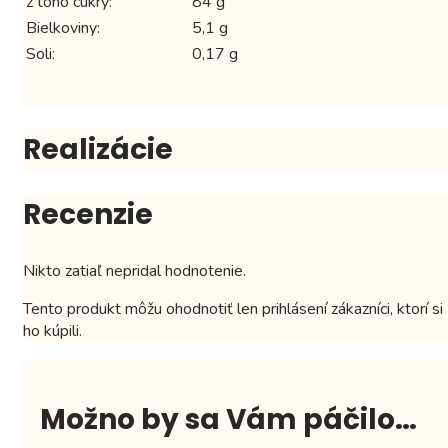
z toho cukry:
84 g
Bielkoviny:
5,1 g
Soli:
0,17 g
Realizácie
Recenzie
Nikto zatiaľ nepridal hodnotenie.
Tento produkt môžu ohodnotiť len prihlásení zákazníci, ktorí si
ho kúpili.
Možno by sa Vám páčilo…