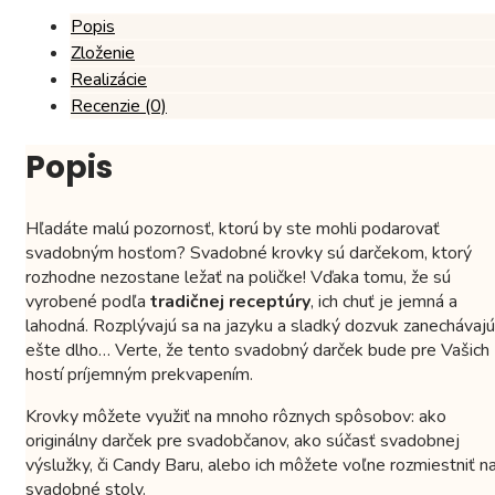
Popis
Zloženie
Realizácie
Recenzie (0)
Popis
Hľadáte malú pozornosť, ktorú by ste mohli podarovať
svadobným hosťom? Svadobné krovky sú darčekom, ktorý
rozhodne nezostane ležať na poličke! Vďaka tomu, že sú
vyrobené podľa
tradičnej receptúry
, ich chuť je jemná a
lahodná. Rozplývajú sa na jazyku a sladký dozvuk zanechávajú
ešte dlho… Verte, že tento svadobný darček bude pre Vašich
hostí príjemným prekvapením.
Krovky môžete využiť na mnoho rôznych spôsobov: ako
originálny darček pre svadobčanov, ako súčasť svadobnej
výslužky, či Candy Baru, alebo ich môžete voľne rozmiestniť n
svadobné stoly.