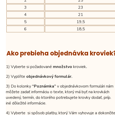
2
25
3
23
4
21
5
19,5
6
18,5
Ako prebieha objednávka kroviek
1) Vyberte si požadované
množstvo
kroviek
.
2) Vyplňte
objednávkový formulár.
3) Do kolonky
“Poznámka”
v objednávkovom formulári nám
môžete zadať informáciu o texte, ktorý má byť na krovkách
uvedený, termín, do ktorého potrebujete krovky dodať, príp.
iné dôležité informácie.
4) Vyberte si spôsob platby, ktorý Vám vyhovuje a dokončit