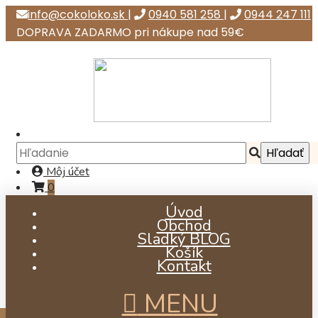
info@cokoloko.sk
|
0940 581 258
|
0944 247 111
DOPRAVA ZADARMO pri nákupe nad 59€
Môj účet
0
Úvod
Obchod
Sladký BLOG
Košík
Kontakt
MENU