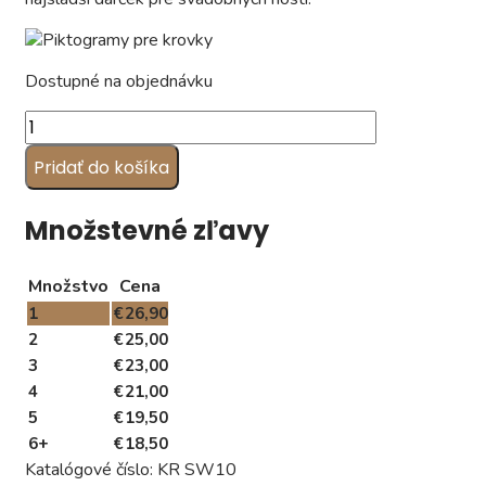
Dostupné na objednávku
množstvo
Svadobné
Pridať do košíka
krovky,
vzor
SV10
Množstevné zľavy
(1
kg)
Množstvo
Cena
1
€
26,90
2
€
25,00
3
€
23,00
4
€
21,00
5
€
19,50
6+
€
18,50
Katalógové číslo:
KR SW10