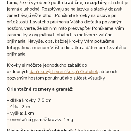
tomu, že sú vyrobené podľa
tradičnej receptúry
, ich chuť je
jemná a lahodná. Rozplývajú sa na jazyku a sladký dozvuk
zanechávajú ešte dlho…Ponúknite krovky na oslave pri
príležitosti 1.svätého prijímania Vášho dieťatka pozvaným
hosťom, verte, že ich nimi milo prekvapíte! Ponúkame Vám
karamelky v originálnych obaloch s motívom svätého
prijímania. Navyše, obal každej krovky Vám potlačíme
fotografiou a menom Vášho dieťatka a dátumom 1.svätého
prijímania.
Krovky si môžete jednoducho zabaliť do
ozdobných
darčekových vrecúšok, či škatuliek
alebo ich
pozvaným hosťom ponúknuť ako súčasť výslužky.
Orientačné rozmery a gramáž:
– dĺžka krovky: 7,5 cm
– šírka: 2 cm
– výška: 1 cm
– orientačná gramáž krovky: 15 g
Minimálne je možné objednať:
1 kg kroviek v jednom