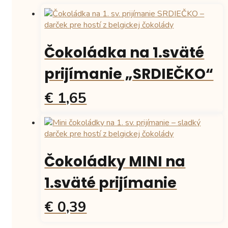
Čokoládka na 1.sväté
prijímanie „SRDIEČKO“
€ 1,65
Tento
produkt
má
viacero
Čokoládky MINI na
variantov.
Možnosti
1.sväté prijímanie
si
môžete
€ 0,39
vybrať
na