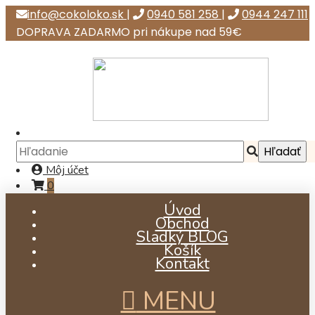
info@cokoloko.sk
|
0940 581 258
|
0944 247 111
DOPRAVA ZADARMO pri nákupe nad 59€
Môj účet
0
Úvod
Obchod
Sladký BLOG
Košík
Kontakt
MENU