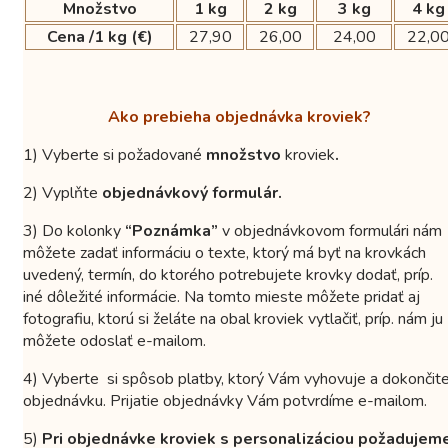
Množstvo
1 kg
2 kg
3 kg
4 kg
Cena /1 kg (€)
27,90
26,00
24,00
22,0
Ako prebieha objednávka kroviek?
1) Vyberte si požadované
množstvo
kroviek
.
2) Vyplňte
objednávkový formulár.
3) Do kolonky
“Poznámka”
v objednávkovom formulári nám
môžete zadať informáciu o texte, ktorý má byť na krovkách
uvedený, termín, do ktorého potrebujete krovky dodať, príp.
iné dôležité informácie. Na tomto mieste môžete pridať aj
fotografiu, ktorú si želáte na obal kroviek vytlačiť, príp. nám ju
môžete odoslať e-mailom.
4) Vyberte si spôsob platby, ktorý Vám vyhovuje a dokončit
objednávku. Prijatie objednávky Vám potvrdíme e-mailom.
5)
Pri objednávke kroviek s personalizáciou požadujem