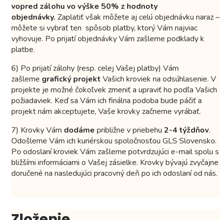
vopred zálohu vo výške 50% z hodnoty
objednávky.
Zaplatiť však môžete aj celú objednávku naraz –
môžete si vybrať ten spôsob platby, ktorý Vám najviac
vyhovuje. Po prijatí objednávky Vám zašleme podklady k
platbe.
6) Po prijatí zálohy (resp. celej Vašej platby) Vám
zašleme
grafický projekt
Vašich kroviek na odsúhlasenie. V
projekte je možné čokoľvek zmeniť a upraviť ho podľa Vašich
požiadaviek. Keď sa Vám ich finálna podoba bude páčiť a
projekt nám akceptujete, Vaše krovky začneme vyrábať.
7) Krovky Vám
dodáme
približne v priebehu
2-4 týždňov
.
Odošleme Vám ich kuriérskou spoločnosťou GLS Slovensko.
Po odoslaní kroviek Vám zašleme potvrdzujúci e-mail spolu s
bližšími informáciami o Vašej zásielke. Krovky bývajú zvyčajne
doručené na nasledujúci pracovný deň po ich odoslaní od nás.
Zloženie