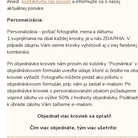
ihneď,
kontaktujte nás prosím
a informujte sa o našej
aktuálnej ponuke.
Personalizácia:
Personalizácia – potlač fotografie, mena a dátumu
1.sv.prijímania na obal každej krovky, je u nás ZDARMA. V
prípade záujmu Vám vieme krovky vyhotoviť aj v inej farebnej
kombinácii.
Pri objednávke kroviek nám prosím do kolónky “Poznámka” v
objednávkovom formulári uveďte údaje, ktoré si želáte na oba
kroviek vytlačiť. Fotografiu môžete pridať ako prílohu v
objednávkovom formulári, príp. nám ju zaslať e-mailom. Pri
objednávke kroviek s personalizovaným obalom požadujeme
vopred zálohu vo výške 50% z hodnoty objednávky. Podklad
k úhrade zálohy Vám zašleme e-mailom.
Objednať viac kroviek sa oplatí!
Čím viac objednáte, tým viac ušetríte: