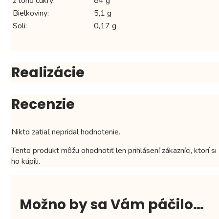
z toho cukry:
84 g
Bielkoviny:
5,1 g
Soli:
0,17 g
Realizácie
Recenzie
Nikto zatiaľ nepridal hodnotenie.
Tento produkt môžu ohodnotiť len prihlásení zákazníci, ktorí si
ho kúpili.
Možno by sa Vám páčilo…