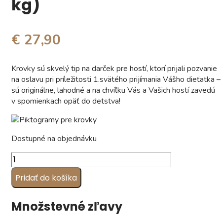
kg)
€ 27,90
Krovky sú skvelý tip na darček pre hostí, ktorí prijali pozvanie
na oslavu pri príležitosti 1.svätého prijímania Vášho dieťatka –
sú originálne, lahodné a na chvíľku Vás a Vašich hostí zavedú
v spomienkach opäť do detstva!
Dostupné na objednávku
množstvo
Krovky
Pridať do košíka
s
fotkou
na
Množstevné zľavy
1.sväté