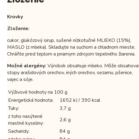
Krovky
Zloženie:
cukor, glukózový sirup, sušené nízkotučné MLIEKO (15%),
MASLO (z mlieka). Skladujte na suchom a chladnom mieste.
Chráňte pred teplom a priamym zdrojom tepelného žiarenia.
Možné alergény:
Výrobok obsahuje mlieko. Môže obsahova
stopy arašidových orechov, iných orechov, sezamu, pšenice,
vajec a sóje.
Výživové hodnoty na 100 g
Energetická hodnota:
1652 kJ / 390 kcal
Tuky:
3,7 g
z toho nasýtené
2,6 g
mastné kyseliny:
Sacharidy:
84 g