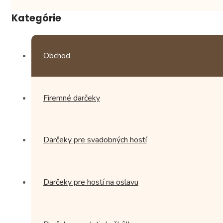
stránke
produktu.
Kategórie
Obchod
Firemné darčeky
Darčeky pre svadobných hostí
Darčeky pre hostí na oslavu