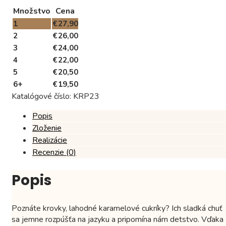
prijímanie,
Množstvo
Cena
vzor
KRP23
1
€
27,90
(1
2
€
26,00
kg)
3
€
24,00
4
€
22,00
5
€
20,50
6+
€
19,50
Katalógové číslo:
KRP23
Popis
Zloženie
Realizácie
Recenzie (0)
Popis
Poznáte krovky, lahodné karamelové cukríky? Ich sladká chuť
sa jemne rozpúšťa na jazyku a pripomína nám detstvo. Vďaka