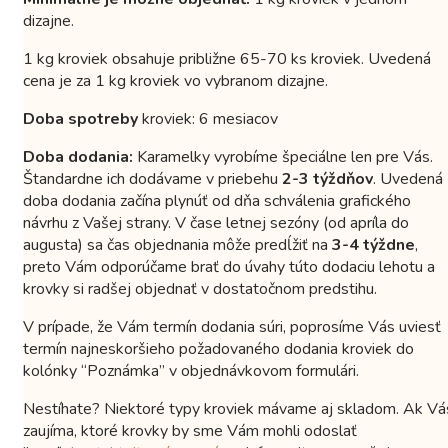
dizajne.
1 kg kroviek obsahuje približne 65-70 ks kroviek. Uvedená
cena je za 1 kg kroviek vo vybranom dizajne.
Doba spotreby
kroviek: 6 mesiacov
Doba dodania:
Karamelky vyrobíme špeciálne len pre Vás.
Štandardne ich dodávame v priebehu
2-3 týždňov
. Uvedená
doba dodania začína plynúť od dňa schválenia grafického
návrhu z Vašej strany. V čase letnej sezóny (od apríla do
augusta) sa čas objednania môže predĺžiť na
3-4 týždne
,
preto Vám odporúčame brať do úvahy túto dodaciu lehotu a
krovky si radšej objednať v dostatočnom predstihu.
V prípade, že Vám termín dodania súri, poprosíme Vás uviesť
termín najneskoršieho požadovaného dodania kroviek do
kolónky “Poznámka” v objednávkovom formulári.
Nestíhate? Niektoré typy kroviek mávame aj skladom. Ak Vá
zaujíma, ktoré krovky by sme Vám mohli odoslať