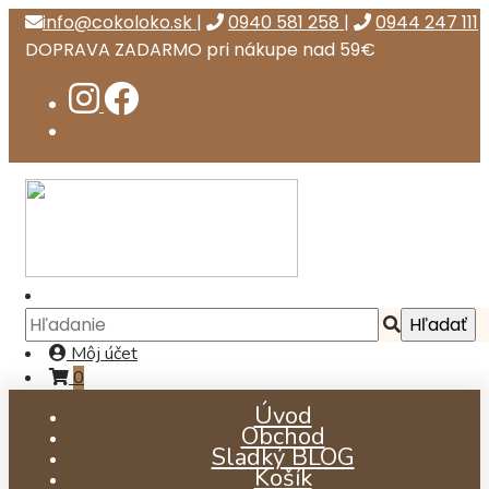
info@cokoloko.sk
|
0940 581 258
|
0944 247 111
DOPRAVA ZADARMO pri nákupe nad 59€
Môj účet
0
Úvod
Obchod
Sladký BLOG
Košík