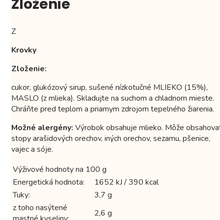
Zloženie
Z
Krovky
Zloženie:
cukor, glukózový sirup, sušené nízkotučné MLIEKO (15%),
MASLO (z mlieka). Skladujte na suchom a chladnom mieste.
Chráňte pred teplom a priamym zdrojom tepelného žiarenia.
Možné alergény:
Výrobok obsahuje mlieko. Môže obsahova
stopy arašidových orechov, iných orechov, sezamu, pšenice,
vajec a sóje.
Výživové hodnoty na 100 g
Energetická hodnota:
1652 kJ / 390 kcal
Tuky:
3,7 g
z toho nasýtené
2,6 g
mastné kyseliny: