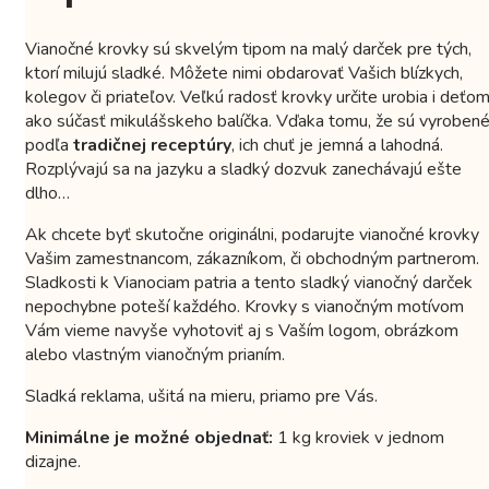
Vianočné krovky sú skvelým tipom na malý darček pre tých,
ktorí milujú sladké. Môžete nimi obdarovať Vašich blízkych,
kolegov či priateľov. Veľkú radosť krovky určite urobia i deťo
ako súčasť mikulášskeho balíčka. Vďaka tomu, že sú vyroben
podľa
tradičnej receptúry
, ich chuť je jemná a lahodná.
Rozplývajú sa na jazyku a sladký dozvuk zanechávajú ešte
dlho…
Ak chcete byť skutočne originálni, podarujte vianočné krovky
Vašim zamestnancom, zákazníkom, či obchodným partnerom.
Sladkosti k Vianociam patria a tento sladký vianočný darček
nepochybne poteší každého. Krovky s vianočným motívom
Vám vieme navyše vyhotoviť aj s Vaším logom, obrázkom
alebo vlastným vianočným prianím.
Sladká reklama, ušitá na mieru, priamo pre Vás.
Minimálne je možné objednať:
1 kg kroviek v jednom
dizajne.