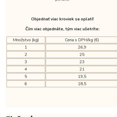
Objednať viac kroviek sa oplatí!
Čím viac objednáte, tým viac ušetríte:
Množstvo (kg)
Cena s DPH/kg (€)
1
26,9
2
25
3
23
4
21
5
19,5
6
18,5