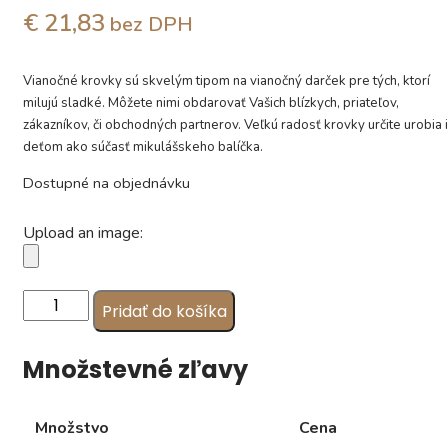
€ 21,83
bez DPH
Vianočné krovky sú skvelým tipom na vianočný darček pre tých, ktorí
milujú sladké. Môžete nimi obdarovať Vašich blízkych, priateľov,
zákazníkov, či obchodných partnerov. Veľkú radosť krovky určite urobia i
deťom ako súčasť mikulášskeho balíčka.
Dostupné na objednávku
Upload an image:
množstvo
Pridať do košíka
Vianočné
krovky,
Množstevné zľavy
vzor
MIK13
(1
Množstvo
Cena
kg)