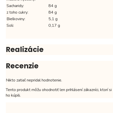
Sacharidy:
84 g
z toho cukry:
84 g
Bielkoviny:
5,1 g
Soli:
0,17 g
Realizácie
Recenzie
Nikto zatiaľ nepridal hodnotenie.
Tento produkt môžu ohodnotiť len prihlásení zákazníci, ktorí si
ho kúpili.