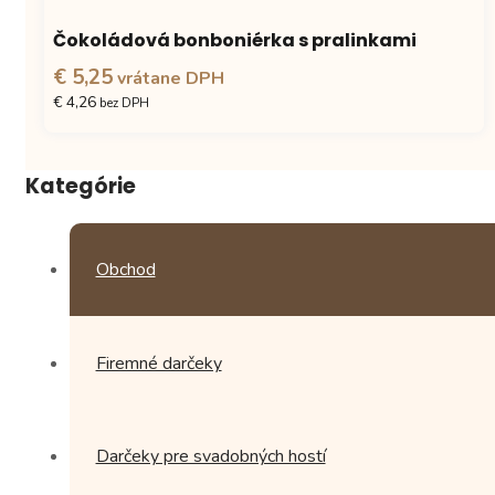
Čokoládová bonboniérka s pralinkami
€ 5,25
vrátane DPH
€ 4,26
bez DPH
Tento
produkt
Kategórie
má
viacero
variantov.
Možnosti
Obchod
si
môžete
vybrať
na
Firemné darčeky
stránke
produktu.
Darčeky pre svadobných hostí