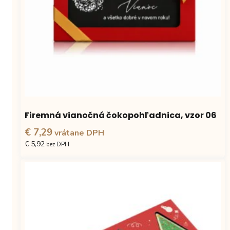
Firemná vianočná čokopohľadnica, vzor 06
€ 7,29
vrátane DPH
€ 5,92
bez DPH
Tento
produkt
má
viacero
variantov.
Možnosti