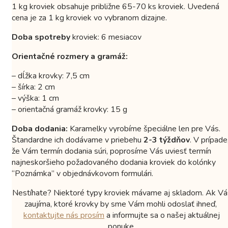
1 kg kroviek obsahuje približne 65-70 ks kroviek. Uvedená
cena je za 1 kg kroviek vo vybranom dizajne.
Doba spotreby
kroviek: 6 mesiacov
Orientačné rozmery a gramáž:
– dĺžka krovky: 7,5 cm
– šírka: 2 cm
– výška: 1 cm
– orientačná gramáž krovky: 15 g
Doba dodania:
Karamelky vyrobíme špeciálne len pre Vás.
Štandardne ich dodávame v priebehu
2-3 týždňov
. V prípade
že Vám termín dodania súri, poprosíme Vás uviesť termín
najneskoršieho požadovaného dodania kroviek do kolónky
“Poznámka” v objednávkovom formulári.
Nestíhate? Niektoré typy kroviek mávame aj skladom. Ak Vá
zaujíma, ktoré krovky by sme Vám mohli odoslať ihneď,
kontaktujte nás prosím
a informujte sa o našej aktuálnej
ponuke.