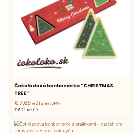
si
môžete
vybrať
na
stránke
produktu.
Čokoládová bonboniérka “CHRISTMAS
TREE”
€ 7,65
vrátane DPH
€ 6,21
bez DPH