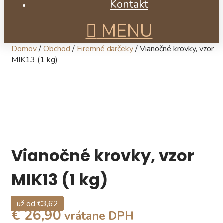
Kontakt
MENU
Domov
/
Obchod
/
Firemné darčeky
/ Vianočné krovky, vzor
MIK13 (1 kg)
Vianočné krovky, vzor
MIK13 (1 kg)
už od €3,84
už od €4,66
už od €4,97
už od €3,62
€ 26,90
vrátane DPH