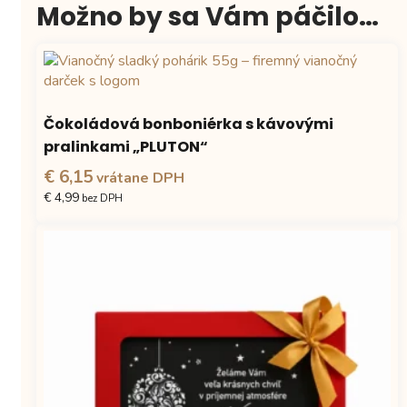
Možno by sa Vám páčilo…
Čokoládová bonboniérka s kávovými
pralinkami „PLUTON“
€ 6,15
vrátane DPH
€ 4,99
bez DPH