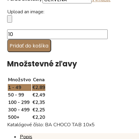
Upload an image:
množstvo
Čokoládky
Pridať do košíka
na
"Deň
žien",
Množstevné zľavy
10x5
cm
Množstvo
Cena
1 - 49
€
2,89
50 - 99
€
2,49
100 - 299
€
2,35
300 - 499
€
2,25
500+
€
2,20
Katalógové číslo:
BA CHOCO TAB 10x5
Popis