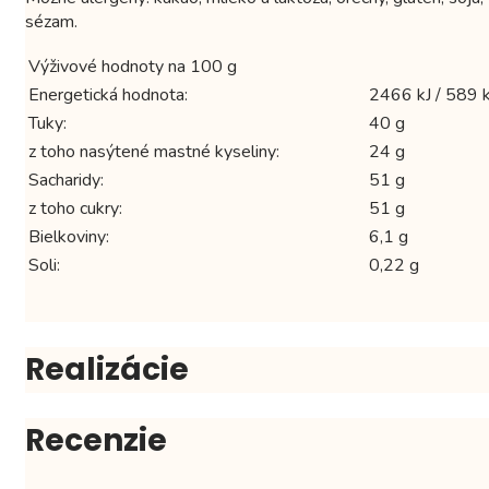
sézam.
Výživové hodnoty na 100 g
Energetická hodnota:
2466 kJ / 589 k
Tuky:
40 g
z toho nasýtené mastné kyseliny:
24 g
Sacharidy:
51 g
z toho cukry:
51 g
Bielkoviny:
6,1 g
Soli:
0,22 g
Realizácie
Recenzie