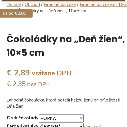
Domov
/
Obchod
/
Firemné darčeky
/
Firemné darčeky na De
žien
/ Čokoládky na „Deň žien“, 10×5 cm
už od €15,40
už od €15,40
už od €2,00
Čokoládky na „Deň žien“,
10×5 cm
€ 2,89
vrátane DPH
€ 2,35
bez DPH
Lahodná čokoládka, ktorá poteší každú ženu pri príležitosti
Dňa žien!
Druh čokolády
Farba škatuľky
Vymazať