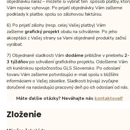
objednávku naraz – môžete si vybrať ten spôsob platby, ktor
Vám najviac vyhovuje. Po prijatí objednávky Vám zašleme
podklady k platbe, spolu so zálohovou faktúrou.
6) Po prijatí zálohy (resp. celej Vašej platby) Vám
zašleme
grafický projekt
obalu na schválenie. Po jeho
akceptácii z Vašej strany sa Vami objednané produkty začnú
vyrábať.
7) Objednané sladkosti Vám
dodáme
približne v priebehu
2-
3 týždňov
po schválení grafického projektu. Odošleme Vám
ich kuriérskou spoločnosťou GLS Slovensko. Po odoslaní
tovaru Vám zašleme potvrdzujúci e-mail spolu s bližšími
informáciami o Vašej zásielke. Sladkosti bývajú zvyčajne
doručené na nasledujúci pracovný deň po ich odoslaní od nás.
Máte ďalšie otázky? Neváhajte nás
kontaktovať!
Zloženie