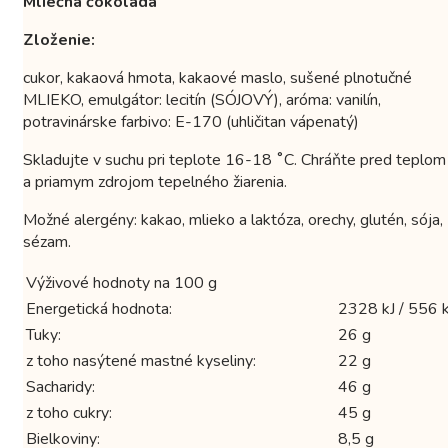
Mliečna čokoláda
Zloženie:
cukor, kakaová hmota, kakaové maslo, sušené plnotučné
MLIEKO, emulgátor: lecitín (SÓJOVÝ), aróma: vanilín,
potravinárske farbivo: E-170 (uhličitan vápenatý)
Skladujte v suchu pri teplote 16-18 ˚C. Chráňte pred teplom
a priamym zdrojom tepelného žiarenia.
Možné alergény: kakao, mlieko a laktóza, orechy, glutén, sója,
sézam.
Výživové hodnoty na 100 g
Energetická hodnota:
2328 kJ / 556 k
Tuky:
26 g
z toho nasýtené mastné kyseliny:
22 g
Sacharidy:
46 g
z toho cukry:
45 g
Bielkoviny:
8,5 g