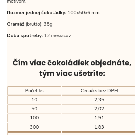
motívom.
Rozmer jednej čokoládky:
100x50x6 mm.
Gramáž
(brutto): 38g
Doba spotreby:
12 mesiacov
Čím viac čokoládiek objednáte,
tým viac ušetríte:
Počet ks
Cena/ks bez DPH
10
2,35
50
2,02
100
1,91
300
1,83