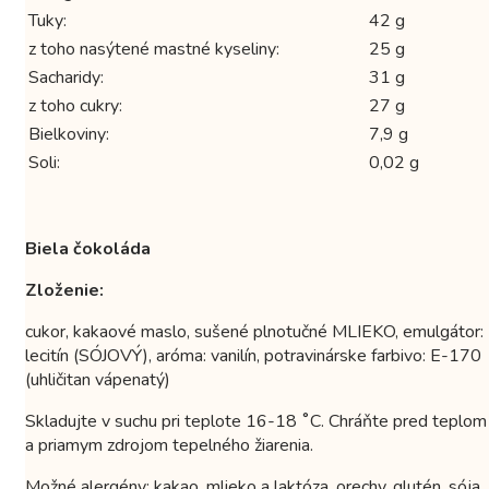
Tuky:
42 g
z toho nasýtené mastné kyseliny:
25 g
Sacharidy:
31 g
z toho cukry:
27 g
Bielkoviny:
7,9 g
Soli:
0,02 g
Biela čokoláda
Zloženie:
cukor, kakaové maslo, sušené plnotučné MLIEKO, emulgátor:
lecitín (SÓJOVÝ), aróma: vanilín, potravinárske farbivo: E-170
(uhličitan vápenatý)
Skladujte v suchu pri teplote 16-18 ˚C. Chráňte pred teplom
a priamym zdrojom tepelného žiarenia.
Možné alergény: kakao, mlieko a laktóza, orechy, glutén, sója,