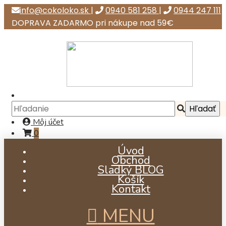
info@cokoloko.sk
|
0940 581 258
|
0944 247 111
DOPRAVA ZADARMO pri nákupe nad 59€
Môj účet
0
Úvod
Obchod
Sladký BLOG
Košík
Kontakt
MENU