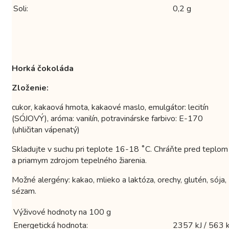
Soli:
0,2 g
Horká čokoláda
Zloženie:
cukor, kakaová hmota, kakaové maslo, emulgátor: lecitín
(SÓJOVÝ), aróma: vanilín, potravinárske farbivo: E-170
(uhličitan vápenatý)
Skladujte v suchu pri teplote 16-18 ˚C. Chráňte pred teplom
a priamym zdrojom tepelného žiarenia.
Možné alergény: kakao, mlieko a laktóza, orechy, glutén, sója,
sézam.
Výživové hodnoty na 100 g
Energetická hodnota:
2357 kJ / 563 k