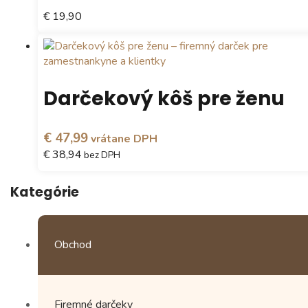
si
€ 19,90
môžete
vybrať
na
stránke
produktu.
Darčekový kôš pre ženu
€ 47,99
vrátane DPH
€ 38,94
bez DPH
Kategórie
Obchod
Firemné darčeky