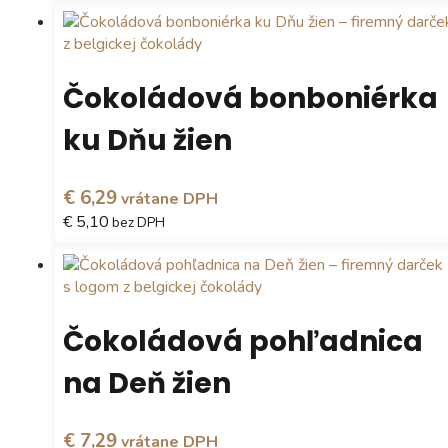
produktu.
Tento
produkt
má
viacero
Čokoládová bonboniérka
variantov.
Možnosti
ku Dňu žien
si
môžete
vybrať
€ 6,29
vrátane DPH
na
€ 5,10
bez DPH
stránke
produktu.
Tento
produkt
má
viacero
Čokoládová pohľadnica
variantov.
Možnosti
na Deň žien
si
môžete
vybrať
€ 7,29
vrátane DPH