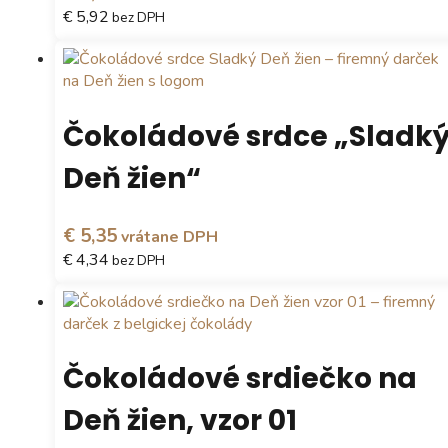
na
€ 5,92
bez DPH
stránke
produktu.
Tento
produkt
má
viacero
Čokoládové srdce „Sladk
variantov.
Možnosti
Deň žien“
si
môžete
vybrať
€ 5,35
vrátane DPH
na
€ 4,34
bez DPH
stránke
produktu.
Tento
produkt
má
viacero
Čokoládové srdiečko na
variantov.
Možnosti
Deň žien, vzor 01
si
môžete