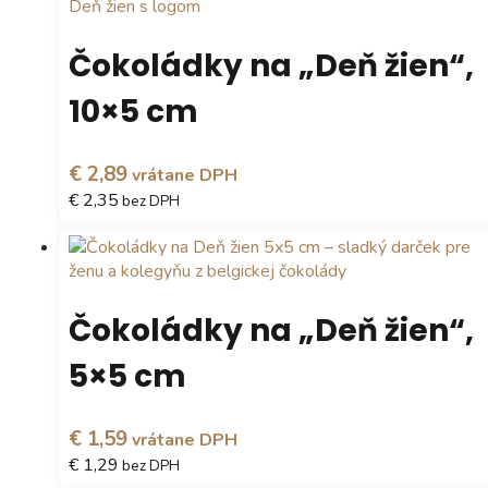
Čokoládky na „Deň žien“,
10×5 cm
€ 2,89
vrátane DPH
€ 2,35
bez DPH
Tento
produkt
má
viacero
Čokoládky na „Deň žien“,
variantov.
Možnosti
5×5 cm
si
môžete
vybrať
€ 1,59
vrátane DPH
na
€ 1,29
bez DPH
stránke