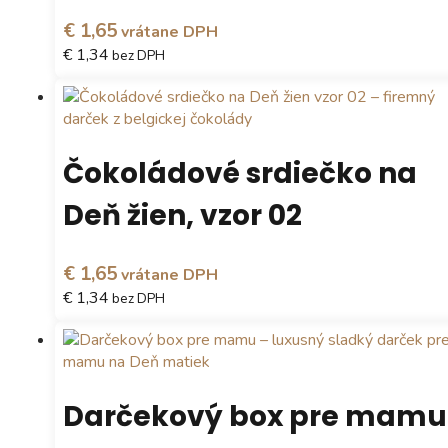
vybrať
€ 1,65
vrátane DPH
na
€ 1,34
bez DPH
stránke
produktu.
Tento
produkt
má
viacero
Čokoládové srdiečko na
variantov.
Možnosti
Deň žien, vzor 02
si
môžete
vybrať
€ 1,65
vrátane DPH
na
€ 1,34
bez DPH
stránke
produktu.
Tento
produkt
má
viacero
Darčekový box pre mamu
variantov.
Možnosti