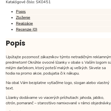
Katalógové číslo:
SK0451
Popis
Zloženie
Realizácie
Recenzie (0)
Popis
Upútajte pozornosť zákazníkov týmto netradičným reklamný
predmetom! Okrúhle ovocné lízanky v obale s Vaším logom s
milým darčekom, ktorý poteší malých aj veľkých. Skvele sa
hodia na promo akcie, podujatia či k nákupu.
Na obal Vám bezplatne vytlačíme logo, slogan alebo vlastný
text.
Lízanky dodávame vo viacerých príchutiach: jahoda, jablko,
citrón, pomaranč – starostlivo namixované v rámci objednávky