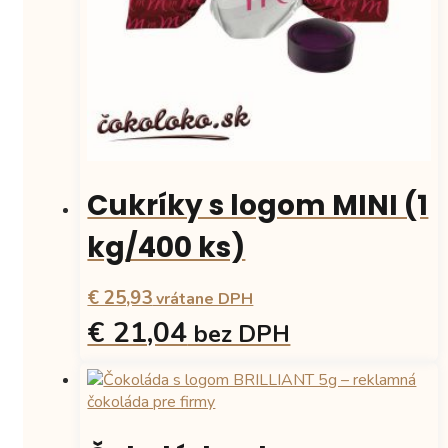
na
stránke
produktu.
Cukríky s logom MINI (1
kg/400 ks)
€ 25,93
vrátane DPH
€ 21,04
bez DPH
Tento
produkt
má
viacero