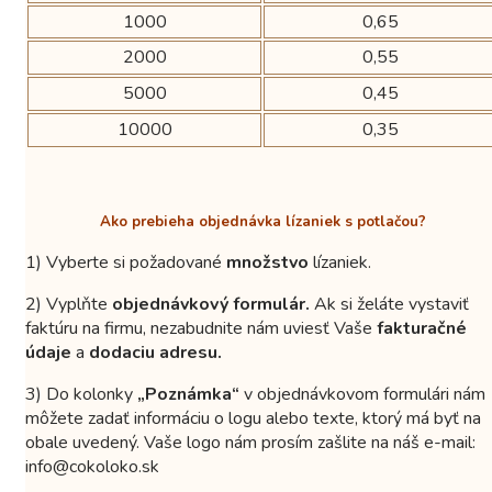
1000
0,65
2000
0,55
5000
0,45
10000
0,35
Ako prebieha objednávka lízaniek s potlačou?
1) Vyberte si požadované
množstvo
lízaniek.
2) Vyplňte
objednávkový formulár.
Ak si želáte vystaviť
faktúru na firmu, nezabudnite nám uviesť Vaše
fakturačné
údaje
a
dodaciu adresu.
3) Do kolonky
„Poznámka“
v objednávkovom formulári nám
môžete zadať informáciu o logu alebo texte, ktorý má byť na
obale uvedený. Vaše logo nám prosím zašlite na náš e-mail:
info@cokoloko.sk