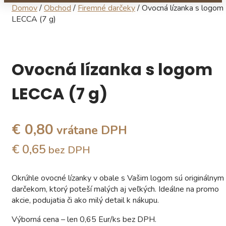
Domov
/
Obchod
/
Firemné darčeky
/ Ovocná lízanka s logom
LECCA (7 g)
Ovocná lízanka s logom
LECCA (7 g)
€ 0,80
vrátane DPH
€ 0,65
bez DPH
Okrúhle ovocné lízanky v obale s Vašim logom sú originálnym
darčekom, ktorý poteší malých aj veľkých. Ideálne na promo
akcie, podujatia či ako milý detail k nákupu.
Výborná cena – len 0,65 Eur/ks bez DPH.