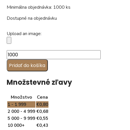
Minimálna objednávka: 1000 ks
Dostupné na objednávku
Upload an image:
množstvo
Ovocná
Pridať do košíka
lízanka
s
logom
Množstevné zľavy
LECCA
(7
Množstvo
Cena
g)
1 - 1 999
€
0,80
2 000 - 4 999
€
0,68
5 000 - 9 999
€
0,55
10 000+
€
0,43