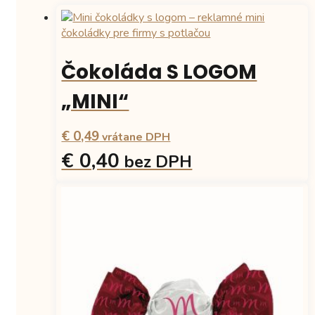
Čokoláda S LOGOM
„MINI“
€ 0,49
vrátane DPH
€ 0,40
bez DPH
Tento
produkt
má
viacero
variantov.
Možnosti
si
môžete
vybrať