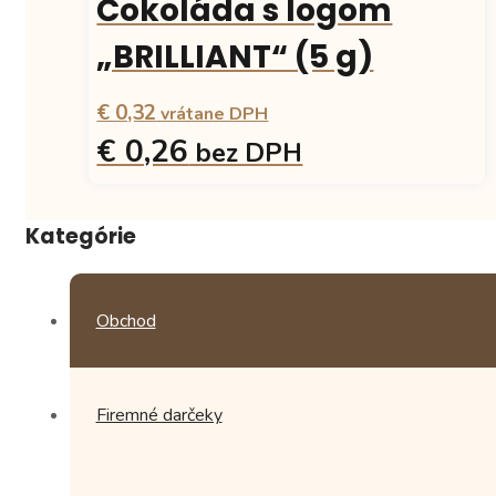
Čokoláda s logom
variantov.
Možnosti
„BRILLIANT“ (5 g)
si
môžete
€ 0,32
vybrať
vrátane DPH
na
€ 0,26
bez DPH
stránke
produktu.
Tento
produkt
Kategórie
má
viacero
variantov.
Možnosti
Obchod
si
môžete
vybrať
na
Firemné darčeky
stránke
produktu.