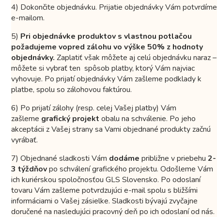
4) Dokončite objednávku. Prijatie objednávky Vám potvrdíme
e-mailom.
5)
Pri objednávke produktov s vlastnou potlačou
požadujeme vopred zálohu vo výške 50% z hodnoty
objednávky.
Zaplatiť však môžete aj celú objednávku naraz –
môžete si vybrať ten spôsob platby, ktorý Vám najviac
vyhovuje. Po prijatí objednávky Vám zašleme podklady k
platbe, spolu so zálohovou faktúrou.
6) Po prijatí zálohy (resp. celej Vašej platby) Vám
zašleme
grafický projekt
obalu na schválenie. Po jeho
akceptácii z Vašej strany sa Vami objednané produkty začnú
vyrábať.
7) Objednané sladkosti Vám
dodáme
približne v priebehu
2-
3 týždňov
po schválení grafického projektu. Odošleme Vám
ich kuriérskou spoločnosťou GLS Slovensko. Po odoslaní
tovaru Vám zašleme potvrdzujúci e-mail spolu s bližšími
informáciami o Vašej zásielke. Sladkosti bývajú zvyčajne
doručené na nasledujúci pracovný deň po ich odoslaní od nás.