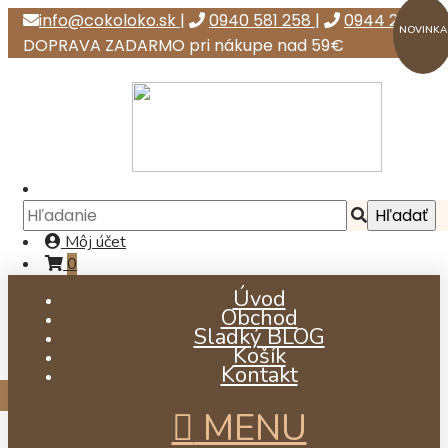
info@cokoloko.sk
|
0940 581 258
|
0944 247 111
NOVINKA
DOPRAVA ZADARMO pri nákupe nad 59€
Môj účet
0
Úvod
Obchod
Sladký BLOG
Košík
Kontakt
už od €5,41
už od €15,40
MENU