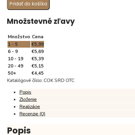
Pridať do košíka
srdiečko
PRE
OCKA,
Množstevné zľavy
vzor
03
Množstvo
Cena
1 - 5
€
5,99
6 - 9
€
5,69
10 - 19
€
5,39
20 - 49
€
5,15
50+
€
4,45
Katalógové číslo:
COK SRD OTC
Popis
Zloženie
Realizácie
Recenzie (0)
Popis