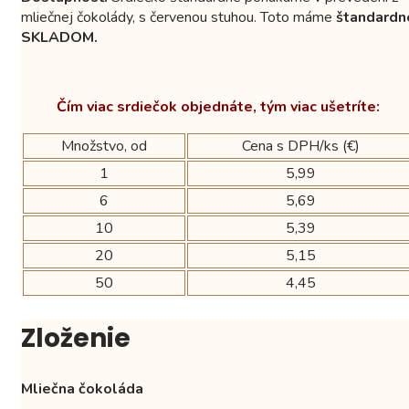
mliečnej čokolády, s červenou stuhou. Toto máme
štandardn
SKLADOM.
Čím viac srdiečok objednáte, tým viac ušetríte:
Množstvo, od
Cena s DPH/ks (€)
1
5,99
6
5,69
10
5,39
20
5,15
50
4,45
Zloženie
Mliečna čokoláda