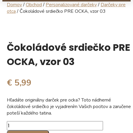
Domov
/
Obchod
/
Personalizované darčeky
/
Darčeky pre
otca
/ Čokoládové srdiečko PRE OCKA, vzor 03
Čokoládové srdiečko PRE
OCKA, vzor 03
€ 5,99
Hľadáte originálny darček pre ocka? Toto nádherné
čokoládové srdiečko je vyjadrením Vašich pocitov a zaručene
poteší každého tatina.
množstvo
Čokoládové