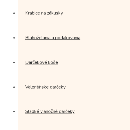
Krabice na zákusky
Blahoželania a poďakovania
Darčekové koše
Valentínske darčeky
Sladké vianočné darčeky