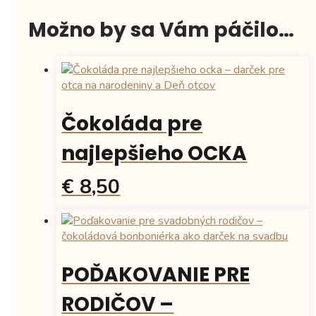
Možno by sa Vám páčilo…
Čokoláda pre
najlepšieho OCKA
€ 8,50
POĎAKOVANIE PRE
RODIČOV –