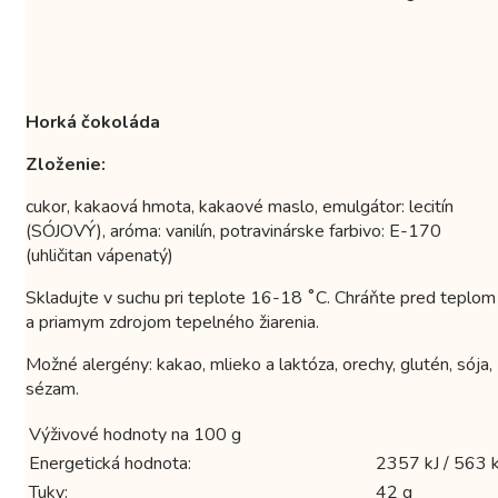
Horká čokoláda
Zloženie:
cukor, kakaová hmota, kakaové maslo, emulgátor: lecitín
(SÓJOVÝ), aróma: vanilín, potravinárske farbivo: E-170
(uhličitan vápenatý)
Skladujte v suchu pri teplote 16-18 ˚C. Chráňte pred teplom
a priamym zdrojom tepelného žiarenia.
Možné alergény: kakao, mlieko a laktóza, orechy, glutén, sója,
sézam.
Výživové hodnoty na 100 g
Energetická hodnota:
2357 kJ / 563 k
Tuky:
42 g