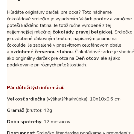
Hľadáte originálny darček pre ocka? Toto nádherné
čokoládové srdiečko je vyjadrením Vašich pocitov a zaručene
poteší každého tatina. Je totiž ručne vyrobené z tej
najjemnejšej mliečnej
čokolády, pravej belgickej.
Srdiečko
je ozdobené ďakovným textom, napísaným priamo na
čokoláde. Je zabalené v priesvitnom celofánovom obale
a
ozdobené červenou stuhou.
Čokoládové srdce je vhodn
ako originálny darček pre otca na
Deň otcov
, ale aj ako
poďakovanie pri rôznych príležitostiach.
Pár dôležitých informácií:
Veľkosť srdiečka
(výška/šírka/hrúbka): 10x10x0,6 cm
Gramáž
(brutto): 42g
Doba spotreby:
12 mesiacov
Dostupnosť:
Srdiečko štandardne ponúkame v prevedení z