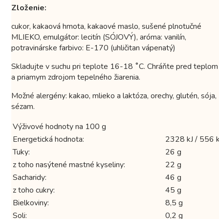
Zloženie:
cukor, kakaová hmota, kakaové maslo, sušené plnotučné
MLIEKO, emulgátor: lecitín (SÓJOVÝ), aróma: vanilín,
potravinárske farbivo: E-170 (uhličitan vápenatý)
Skladujte v suchu pri teplote 16-18 ˚C. Chráňte pred teplom
a priamym zdrojom tepelného žiarenia.
Možné alergény: kakao, mlieko a laktóza, orechy, glutén, sója,
sézam.
Výživové hodnoty na 100 g
Energetická hodnota:
2328 kJ / 556 k
Tuky:
26 g
z toho nasýtené mastné kyseliny:
22 g
Sacharidy:
46 g
z toho cukry:
45 g
Bielkoviny:
8,5 g
Soli:
0,2 g