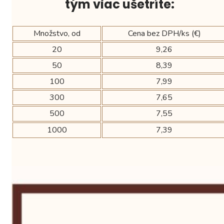
tým viac ušetríte:
Množstvo, od
Cena bez DPH/ks (€)
20
9,26
50
8,39
100
7,99
300
7,65
500
7,55
1000
7,39