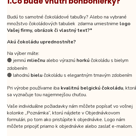
1.Čo bude vnútri bonboniérky?
Budú to samotné čokoládové tabuľky? Alebo na vybrané
množstvo čokoládových tabuliek zdarma umiestnime
logo
Vašej firmy, obrázok či vlastný text?*
Akú čokoládu uprednostníte?
Na výber máte:
🟤 jemnú
mliečnu
alebo výraznú
horkú
čokoládu s bielym
zdobením
🟤 lahodnú
bielu
čokoládu s elegantným tmavým zdobením
Pri výrobe používame iba
kvalitnú belgickú čokoládu
, ktor
sa vyznačuje tou najjemnejšou chuťou.
Vaše individuálne požiadavky nám môžete popísať vo voľnej
kolonke „Poznámka“, ktorú nájdete v Objednávkovom
formulári, po tom ako pristúpite k objednávke. Logo nám
môžete pripojiť priamo k objednávke alebo zaslať e-mailom.