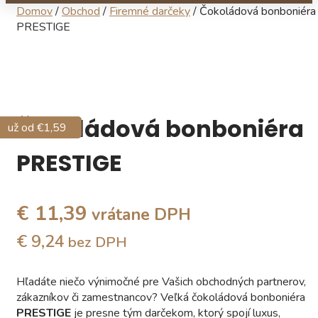
Domov
/
Obchod
/
Firemné darčeky
/ Čokoládová bonboniéra
PRESTIGE
Čokoládová bonboniéra
už od €0,22
už od €15,40
už od €4,66
už od €1,59
PRESTIGE
€ 11,39
vrátane DPH
€ 9,24
bez DPH
Hľadáte niečo výnimočné pre Vašich obchodných partnerov,
zákazníkov či zamestnancov? Veľká čokoládová bonboniéra
PRESTIGE
je presne tým darčekom, ktorý spojí luxus,