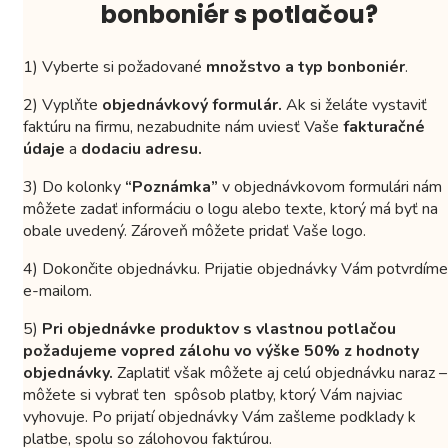
bonboniér s potlačou?
1) Vyberte si požadované
množstvo a typ bonboniér
.
2) Vyplňte
objednávkový formulár.
Ak si želáte vystaviť
faktúru na firmu, nezabudnite nám uviesť Vaše
fakturačné
údaje
a
dodaciu adresu.
3) Do kolonky
“Poznámka”
v objednávkovom formulári nám
môžete zadať informáciu o logu alebo texte, ktorý má byť na
obale uvedený. Zároveň môžete pridať Vaše logo.
4) Dokončite objednávku. Prijatie objednávky Vám potvrdíme
e-mailom.
5)
Pri objednávke produktov s vlastnou potlačou
požadujeme vopred zálohu vo výške 50% z hodnoty
objednávky.
Zaplatiť však môžete aj celú objednávku naraz –
môžete si vybrať ten spôsob platby, ktorý Vám najviac
vyhovuje. Po prijatí objednávky Vám zašleme podklady k
platbe, spolu so zálohovou faktúrou.