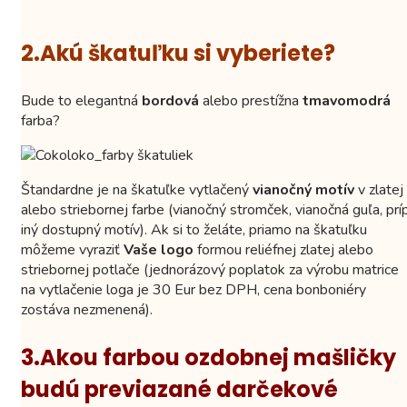
2.Akú škatuľku si vyberiete?
Bude to elegantná
bordová
alebo prestížna
tmavomodrá
farba?
Štandardne je na škatuľke vytlačený
vianočný motív
v zlatej
alebo striebornej farbe (vianočný stromček, vianočná guľa, príp
iný dostupný motív). Ak si to želáte, priamo na škatuľku
môžeme vyraziť
Vaše logo
formou reliéfnej zlatej alebo
striebornej potlače (jednorázový poplatok za výrobu matrice
na vytlačenie loga je 30 Eur bez DPH, cena bonboniéry
zostáva nezmenená).
3.Akou farbou ozdobnej mašličky
budú previazané darčekové