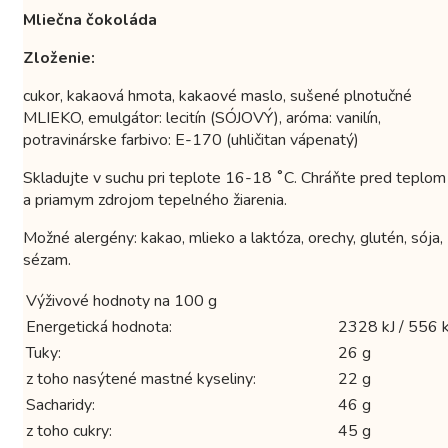
Mliečna čokoláda
Zloženie:
cukor, kakaová hmota, kakaové maslo, sušené plnotučné
MLIEKO, emulgátor: lecitín (SÓJOVÝ), aróma: vanilín,
potravinárske farbivo: E-170 (uhličitan vápenatý)
Skladujte v suchu pri teplote 16-18 ˚C. Chráňte pred teplom
a priamym zdrojom tepelného žiarenia.
Možné alergény: kakao, mlieko a laktóza, orechy, glutén, sója,
sézam.
Výživové hodnoty na 100 g
Energetická hodnota:
2328 kJ / 556 k
Tuky:
26 g
z toho nasýtené mastné kyseliny:
22 g
Sacharidy:
46 g
z toho cukry:
45 g