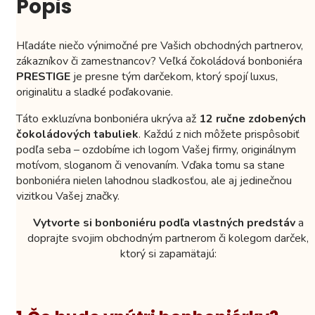
Popis
Hľadáte niečo výnimočné pre Vašich obchodných partnerov,
zákazníkov či zamestnancov? Veľká čokoládová bonboniéra
PRESTIGE
je presne tým darčekom, ktorý spojí luxus,
originalitu a sladké poďakovanie.
Táto exkluzívna bonboniéra ukrýva až
12 ručne zdobených
čokoládových tabuliek
. Každú z nich môžete prispôsobiť
podľa seba – ozdobíme ich logom Vašej firmy, originálnym
motívom, sloganom či venovaním. Vďaka tomu sa stane
bonboniéra nielen lahodnou sladkosťou, ale aj jedinečnou
vizitkou Vašej značky.
Vytvorte si bonboniéru
podľa vlastných predstáv
a
doprajte svojim obchodným partnerom či kolegom darček,
ktorý si zapamätajú: