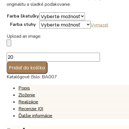
originalitu a sladké poďakovanie.
Farba škatuľky
Farba stuhy
Vymazať
Upload an image:
množstvo
Čokoládová
Pridať do košíka
bonboniéra
PRESTIGE
Katalógové číslo:
BA007
Popis
Zloženie
Realizácie
Recenzie (0)
Ďalšie informácie