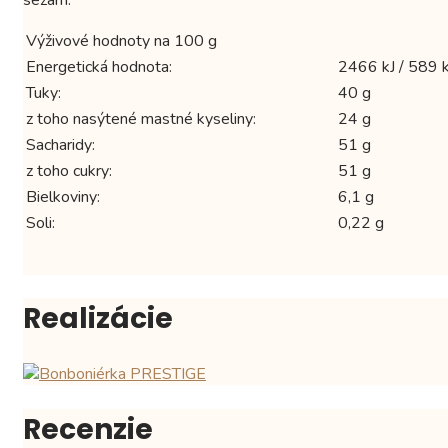
Výživové hodnoty na 100 g
Energetická hodnota:
2466 kJ / 589 k
Tuky:
40 g
z toho nasýtené mastné kyseliny:
24 g
Sacharidy:
51 g
z toho cukry:
51 g
Bielkoviny:
6,1 g
Soli:
0,22 g
Realizácie
Recenzie