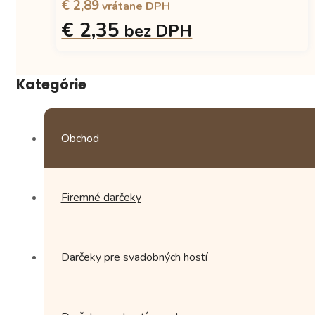
€ 2,89
vybrať
vrátane DPH
na
€ 2,35
bez DPH
stránke
produktu.
Tento
produkt
Kategórie
má
viacero
variantov.
Možnosti
Obchod
si
môžete
vybrať
na
Firemné darčeky
stránke
produktu.
Darčeky pre svadobných hostí