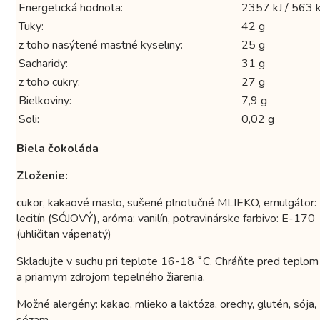
Energetická hodnota:
2357 kJ / 563 k
Tuky:
42 g
z toho nasýtené mastné kyseliny:
25 g
Sacharidy:
31 g
z toho cukry:
27 g
Bielkoviny:
7,9 g
Soli:
0,02 g
Biela čokoláda
Zloženie:
cukor, kakaové maslo, sušené plnotučné MLIEKO, emulgátor:
lecitín (SÓJOVÝ), aróma: vanilín, potravinárske farbivo: E-170
(uhličitan vápenatý)
Skladujte v suchu pri teplote 16-18 ˚C. Chráňte pred teplom
a priamym zdrojom tepelného žiarenia.
Možné alergény: kakao, mlieko a laktóza, orechy, glutén, sója,
sézam.