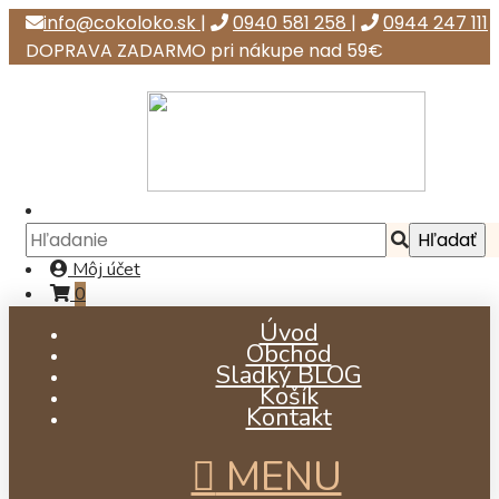
info@cokoloko.sk
|
0940 581 258
|
0944 247 111
DOPRAVA ZADARMO pri nákupe nad 59€
Môj účet
0
Úvod
Obchod
Sladký BLOG
Košík
Kontakt
MENU