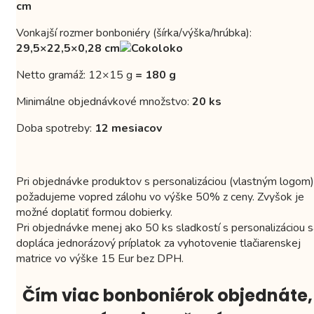
cm
Vonkajší rozmer bonboniéry (šírka/výška/hrúbka):
29,5×22,5×0,28 cm
Netto gramáž: 12×15 g
=
180 g
Minimálne objednávkové množstvo:
20 ks
Doba spotreby:
12 mesiacov
Pri objednávke produktov s personalizáciou (vlastným logom)
požadujeme vopred zálohu vo výške 50% z ceny. Zvyšok je
možné doplatiť formou dobierky.
Pri objednávke menej ako 50 ks sladkostí s personalizáciou s
dopláca jednorázový príplatok za vyhotovenie tlačiarenskej
matrice vo výške 15 Eur bez DPH.
Čím viac bonboniérok objednáte,