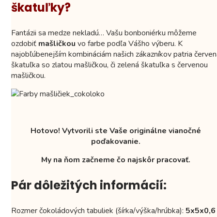
škatuľky?
Fantázii sa medze nekladú… Vašu bonboniérku môžeme
ozdobiť
mašličkou
vo farbe podľa Vášho výberu. K
najobľúbenejším kombináciám našich zákazníkov patria červen
škatuľka so zlatou mašličkou, či zelená škatuľka s červenou
mašličkou.
Hotovo! Vytvorili ste Vaše originálne vianočné
poďakovanie.
My na ňom začneme čo najskôr pracovať.
Pár dôležitých informácií:
Rozmer čokoládových tabuliek (šírka/výška/hrúbka):
5x5x0,6