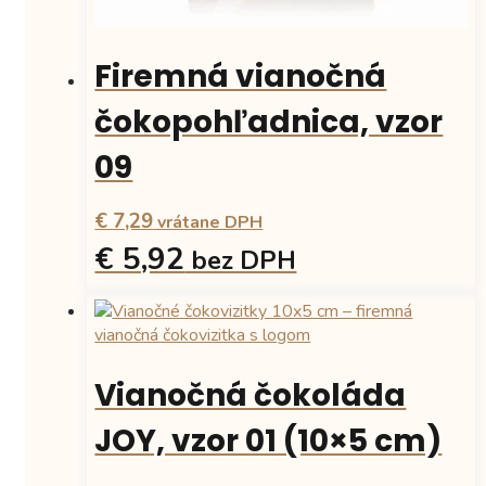
Firemná vianočná
čokopohľadnica, vzor
09
€ 7,29
vrátane DPH
€ 5,92
bez DPH
Tento
produkt
má
viacero
Vianočná čokoláda
variantov.
Možnosti
JOY, vzor 01 (10×5 cm)
si
môžete