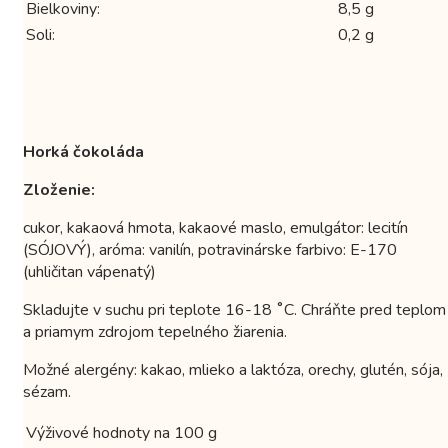
Bielkoviny:
8,5 g
Soli:
0,2 g
Horká čokoláda
Zloženie:
cukor, kakaová hmota, kakaové maslo, emulgátor: lecitín
(SÓJOVÝ), aróma: vanilín, potravinárske farbivo: E-170
(uhličitan vápenatý)
Skladujte v suchu pri teplote 16-18 ˚C. Chráňte pred teplom
a priamym zdrojom tepelného žiarenia.
Možné alergény: kakao, mlieko a laktóza, orechy, glutén, sója,
sézam.
Výživové hodnoty na 100 g